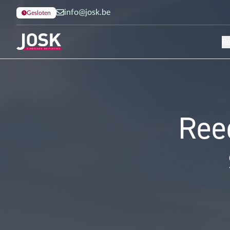
info@josk.be
Gesloten
Re
Terug naar de homepage
Reed