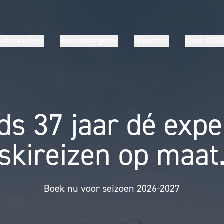
Persoon is te oud kind te zijn.
Persoon is te oud kind te zijn.
Persoon is te ou
isformules
Bestemmingen
Reisinfo
Over JOS
s 37 jaar dé expe
skireizen op maat
Boek nu voor seizoen 2026-2027