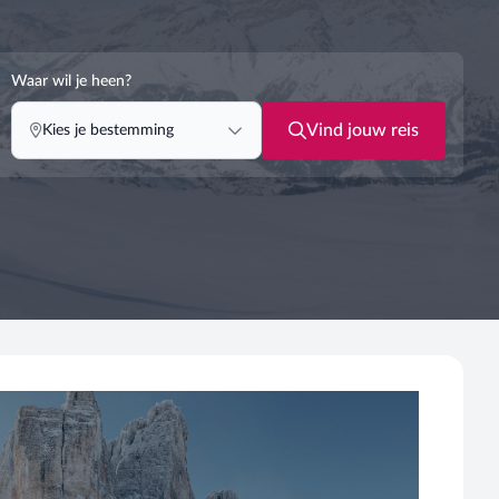
Waar wil je heen?
Vind jouw reis
Kies je bestemming