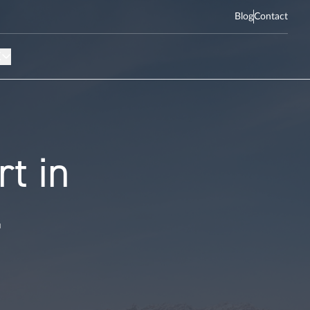
Blog
Contact
d kind te zijn.
Persoon is te oud kind te zijn.
K
rt in
.