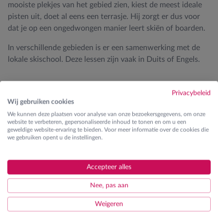
mooiste plekjes van het gebied zien, kiest de meest ideale
pisten uit, doet al eens een terrasje. Hij zorgt er dus voor
dat je op een ongedwongen manier leert skiën of boarden.
In verschillende gebieden is er een samenwerking met de
lokale skischool. Deze lessen zijn vaak in Duits of Engels.
Privacybeleid
Wij gebruiken cookies
We kunnen deze plaatsen voor analyse van onze bezoekersgegevens, om onze
website te verbeteren, gepersonaliseerde inhoud te tonen en om u een
geweldige website-ervaring te bieden. Voor meer informatie over de cookies die
Kinderen
we gebruiken opent u de instellingen.
Accepteer alles
Nee, pas aan
Tieners
Weigeren