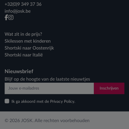
+32(0)9 349 37 36
info@josk.be
facebook
instagram
Wat zit in de prijs?
Skilessen met kinderen
Shortski naar Oostenrijk
Shortski naar Italië
Nieuwsbrief
Blijf op de hoogte van de laatste nieuwtjes
Inschrijven
Ik ga akkoord met de Privacy Policy.
© 2026 JOSK. Alle rechten voorbehouden