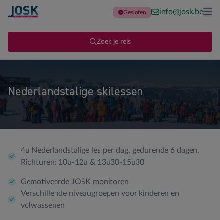
info@josk.be
Gesloten
Terug naar de homepage
Me
Zoek je reis
Nederlandstalige skilessen
4u Nederlandstalige les per dag, gedurende 6 dagen.
Richturen: 10u-12u & 13u30-15u30
Gemotiveerde JOSK monitoren
Verschillende niveaugroepen voor kinderen en
volwassenen