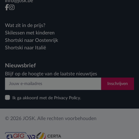
info@josk.be
facebook
instagram
Wat zit in de prijs?
Skilessen met kinderen
Shortski naar Oostenrijk
Shortski naar Italië
Nieuwsbrief
Blijf op de hoogte van de laatste nieuwtjes
Inschrijven
Ik ga akkoord met de Privacy Policy.
© 2026 JOSK. Alle rechten voorbehouden