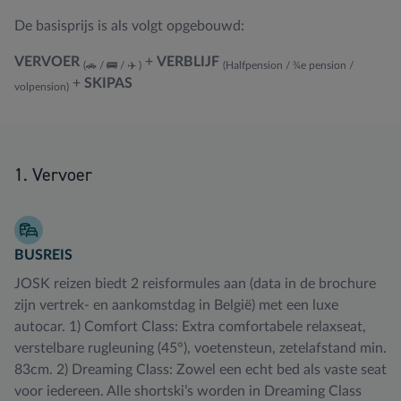
De basisprijs is als volgt opgebouwd:
VERVOER
+
VERBLIJF
(🚗 / 🚌 / ✈️ )
(Halfpension / ¾e pension /
+
SKIPAS
volpension)
1. Vervoer
BUSREIS
JOSK reizen biedt 2 reisformules aan (data in de brochure
zijn vertrek- en aankomstdag in België) met een luxe
autocar. 1) Comfort Class: Extra comfortabele relaxseat,
verstelbare rugleuning (45°), voetensteun, zetelafstand min.
83cm. 2) Dreaming Class: Zowel een echt bed als vaste seat
voor iedereen. Alle shortski’s worden in Dreaming Class