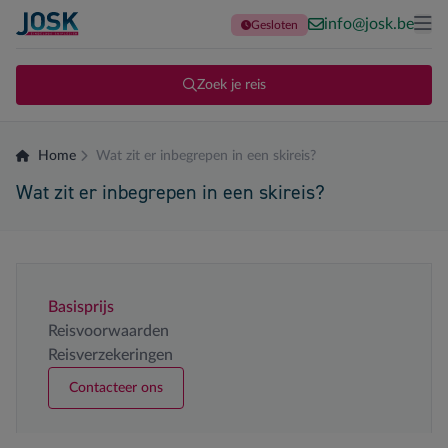
info@josk.be
Gesloten
Terug naar de homepage
Me
Zoek je reis
Home
Wat zit er inbegrepen in een skireis?
Wat zit er inbegrepen in een skireis?
Basisprijs
Reisvoorwaarden
Reisverzekeringen
Contacteer ons