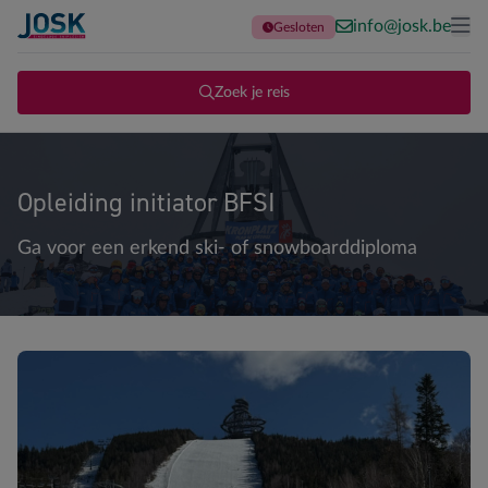
info@josk.be
Gesloten
Terug naar de homepage
Me
Zoek je reis
Opleiding initiator BFSI
Ga voor een erkend ski- of snowboarddiploma