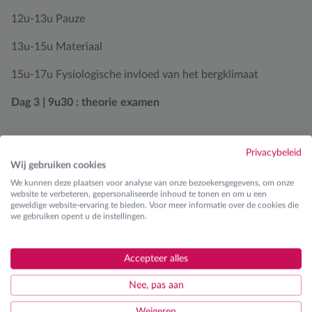
12u-13u Pauze
13u-15u Materiaal
15u-17u Fysiologische invloed van het bergklimaat
Dag 3 | 9u30 : theorie examen
Privacybeleid
Beschikbare reizen
Wij gebruiken cookies
We kunnen deze plaatsen voor analyse van onze bezoekersgegevens, om onze
website te verbeteren, gepersonaliseerde inhoud te tonen en om u een
geweldige website-ervaring te bieden. Voor meer informatie over de cookies die
we gebruiken opent u de instellingen.
Accepteer alles
Nee, pas aan
Weigeren