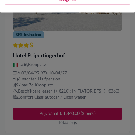
BFSI Instructeur
S
3 sterren Superior
Hotel Reipertingerhof
Italië,
Kronplatz
Vr 02/04/27
Za 10/04/27
6 nachten Halfpension
Skipas 7d Kronplatz
Beschikbare lessen (+ €210): INITIATOR BFSI (+ €360)
Comfort Class autocar / Eigen wagen
Prijs vanaf € 1.840,00 (2 pers.)
Totaalprijs