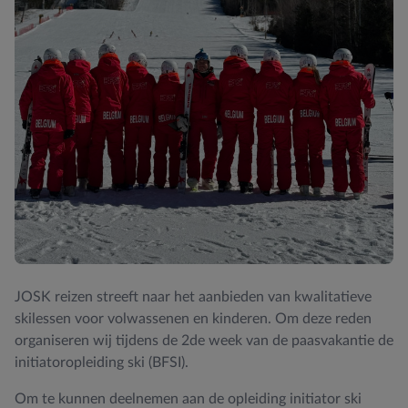
JOSK reizen streeft naar het aanbieden van kwalitatieve
skilessen voor volwassenen en kinderen. Om deze reden
organiseren wij tijdens de 2de week van de paasvakantie de
initiatoropleiding ski (BFSI).
Om te kunnen deelnemen aan de opleiding initiator ski