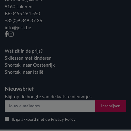
9160 Lokeren
BE 0455.264.550
+32(0)9 349 37 36
info@josk.be
facebook
instagram
Wat zit in de prijs?
Skilessen met kinderen
Shortski naar Oostenrijk
Shortski naar Italië
Nieuwsbrief
Blijf op de hoogte van de laatste nieuwtjes
Inschrijven
Ik ga akkoord met de Privacy Policy.