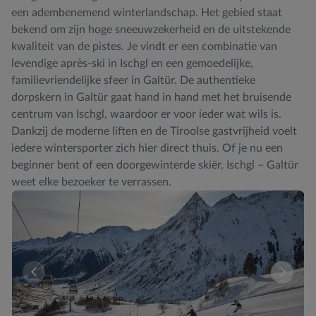
een adembenemend winterlandschap. Het gebied staat
bekend om zijn hoge sneeuwzekerheid en de uitstekende
kwaliteit van de pistes. Je vindt er een combinatie van
levendige après-ski in Ischgl en een gemoedelijke,
familievriendelijke sfeer in Galtür. De authentieke
dorpskern in Galtür gaat hand in hand met het bruisende
centrum van Ischgl, waardoor er voor ieder wat wils is.
Dankzij de moderne liften en de Tiroolse gastvrijheid voelt
iedere wintersporter zich hier direct thuis. Of je nu een
beginner bent of een doorgewinterde skiër, Ischgl – Galtür
weet elke bezoeker te verrassen.
Er zijn momenteel geen kamers beschikbaar voor deze sam
Vergeli