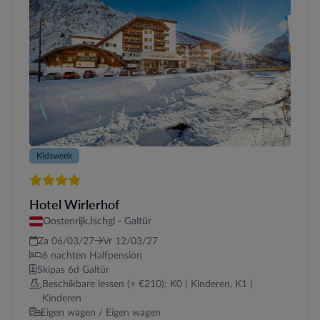
Kidsweek
4 sterren
Hotel Wirlerhof
Oostenrijk,
Ischgl - Galtür
Za 06/03/27
Vr 12/03/27
6 nachten Halfpension
Skipas 6d Galtür
Beschikbare lessen (+ €210): K0 | Kinderen, K1 |
Kinderen
Eigen wagen / Eigen wagen