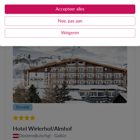
Accepteer alles
Nee, pas aan
Weigeren
Shortski
4 sterren
Hotel Wirlerhof/Almhof
Oostenrijk,
Ischgl - Galtür