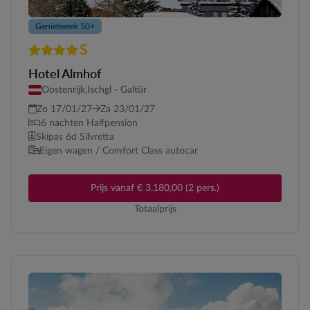
Genietweek 50+
S
4 sterren Superior
Hotel Almhof
Oostenrijk,
Ischgl - Galtür
Zo 17/01/27
Za 23/01/27
6 nachten Halfpension
Skipas 6d Silvretta
Eigen wagen / Comfort Class autocar
Prijs vanaf € 3.180,00 (2 pers.)
Totaalprijs