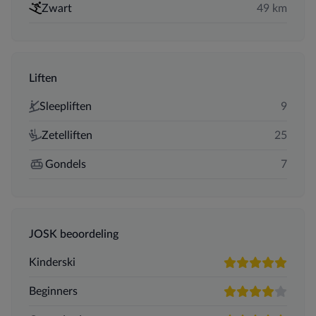
Zwart
49 km
Liften
Sleepliften
9
Zetelliften
25
Gondels
7
JOSK beoordeling
Kinderski
5 sterren
Beginners
4 sterren