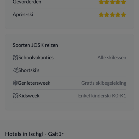
Gevorderden
5 sterren
Après-ski
5 sterren
Soorten JOSK reizen
Schoolvakanties
Alle skilessen
Shortski's
Genietersweek
Gratis skibegeleiding
Kidsweek
Enkel kinderski K0-K1
Hotels in Ischgl - Galtür