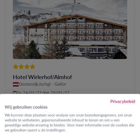
4 sterren
Hotel Wirlerhof/Almhof
Oostenrijk,
Ischgl - Galtür
Zo 24/01/27
Vr 29/01/27
3 nachten Halfpension
Privacybeleid
Skipas 4d Silvretta
Wij gebruiken cookies
Dreaming Class autocar / Eigen wagen
We kunnen deze plaatsen voor analyse van onze bezoekersgegevens, om onze
website te verbeteren, gepersonaliseerde inhoud te tonen en om u een
geweldige website-ervaring te bieden. Voor meer informatie over de cookies die
Prijs vanaf € 2.220,00 (2 pers.)
we gebruiken opent u de instellingen.
Totaalprijs