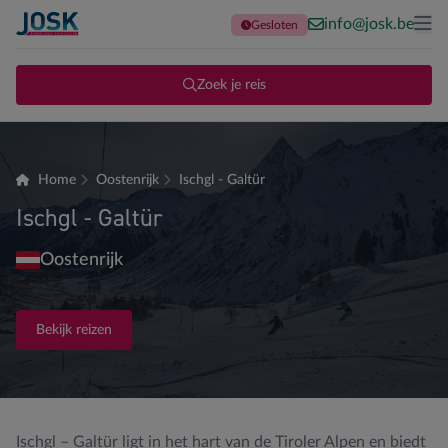
info@josk.be
Gesloten
Terug naar de homepage
Me
Zoek je reis
Home
Oostenrijk
Ischgl - Galtür
Ischgl - Galtür
Oostenrijk
Bekijk reizen
Ischgl – Galtür ligt in het hart van de Tiroler Alpen en biedt