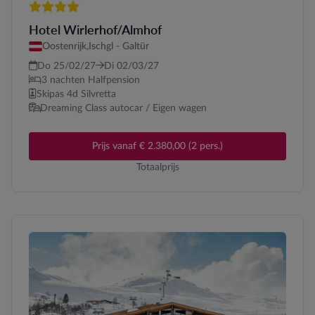
4 sterren
Hotel Wirlerhof/Almhof
Oostenrijk,
Ischgl - Galtür
Do 25/02/27
Di 02/03/27
3 nachten Halfpension
Skipas 4d Silvretta
Dreaming Class autocar / Eigen wagen
Prijs vanaf € 2.380,00 (2 pers.)
Totaalprijs