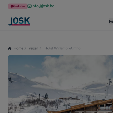
info@josk.be
Gesloten
Re
Terug naar de homepage
Home
reizen
Hotel Wirlerhof/Almhof
Er zijn momenteel geen kamers beschikbaar voor 