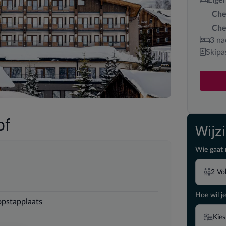
Che
Che
3 na
Skipa
of
Wijz
Wie gaat 
2
Vo
Hoe wil je
 opstapplaats
Kies