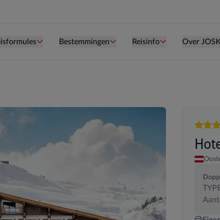
Persoon is te oud kind te zijn.
Persoon is te oud kind te zijn.
Persoon is te ou
isformules
Bestemmingen
Reisinfo
Over JOS
4 sterr
Hot
Ooste
Dopp
TYPE
Aant
deze samenstelling. U kan uw kamersamenstelling wijzigen.
Vergelijk de verschillende
Eige