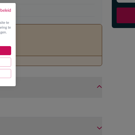
ybeleid
ite te
ring te
ngen.