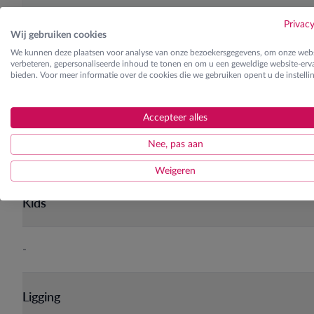
Halfpension
Privac
Wij gebruiken cookies
We kunnen deze plaatsen voor analyse van onze bezoekersgegevens, om onze webs
verbeteren, gepersonaliseerde inhoud te tonen en om u een geweldige website-erva
bieden. Voor meer informatie over de cookies die we gebruiken opent u de instelli
Skilessen
Ontdek de verschillende lesgroepen
Accepteer alles
Nee, pas aan
Weigeren
Kids
-
Ligging