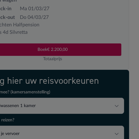
ck-in
Ma 01/03/27
ck-out
Do 04/03/27
chten Halfpension
s 4d Silvretta
Boek
€ 2.200,00
Totaalprijs
ig hier uw reisvoorkeuren
mee? (kamersamenstelling)
lwassenen
1
kamer
 reizen?
 je vervoer