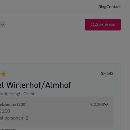
Blog
Contact
d kind te zijn.
Persoon is te oud kind te zijn.
K
Zoek je reis
SH543
en
el Wirlerhof/Almhof
nrijk,
Ischgl - Galtür
elzimmer (200)
€ 2.200
 200
al personen: 2
 transportopties
n wagen