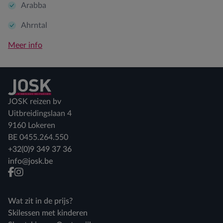
Arabba
Ahrntal
Meer info
Terug naar home
JOSK reizen bv
Uitbreidingslaan 4
9160 Lokeren
BE 0455.264.550
+32(0)9 349 37 36
info@josk.be
facebook
instagram
Wat zit in de prijs?
Skilessen met kinderen