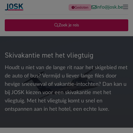
info@josk.be
Gesloten
Terug naar de homepage
Me
Zoek je reis
Skivakantie met het vliegtuig
Houdt u niet van de lange rit naar het skigebied met
de auto of bus? Vermijd u liever lange files door
hevige sneeuwval of vakantie-intochten? Dan kan u
bij JOSK kiezen voor een skivakantie met het
vliegtuig. Met het vliegtuig komt u snel en
ontspannen aan in het hotel, een echte luxe.