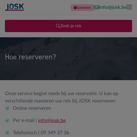
info@josk.be
Gesloten
Terug naar de homepage
Me
Zoek je reis
Hoe reserveren?
Onze service begint reeds bij uw reservatie. U kan op
verschillende manieren uw reis bij JOSK reserveren:
Online reserveren
Per e-mail |
info@josk.be
Telefonisch | 09 349 37 36