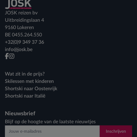
Terug naar home
JOSK reizen bv
Uitbreidingslaan 4
9160 Lokeren
BE 0455.264.550
+32(0)9 349 37 36
info@josk.be
facebook
instagram
Wat zit in de prijs?
Skilessen met kinderen
Shortski naar Oostenrijk
Shortski naar Italië
Nieuwsbrief
Blijf op de hoogte van de laatste nieuwtjes
Inschrijven