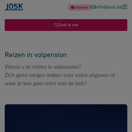
info@josk.be
Gesloten
Terug naar de homepage
Me
Zoek je reis
Reizen in volpension
Wenst u te reizen in volpension?
Zich geen zorgen maken over extra uitgaven of
waar je kan gaan eten met de kids?