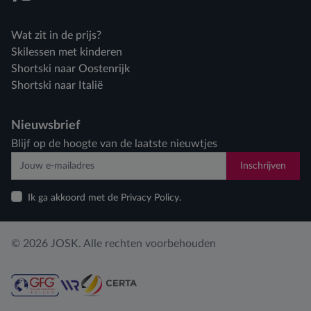
facebook
instagram
Wat zit in de prijs?
Skilessen met kinderen
Shortski naar Oostenrijk
Shortski naar Italië
Nieuwsbrief
Blijf op de hoogte van de laatste nieuwtjes
Inschrijven
Ik ga akkoord met de Privacy Policy.
© 2026 JOSK. Alle rechten voorbehouden