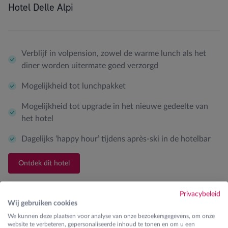
Hotel Delle Alpi
Verblijf in volpension, zowel de warme lunch als het
diner worden uitermate goed verzorgd
Mogelijkheid tot lunchpakket
Mogelijkheid tot upgrade in het nieuwe gedeelte van
het hotel
Dagelijks ‘happy hour’ tijdens après-ski in de hotelbar
Ontdek dit hotel
Privacybeleid
Wij gebruiken cookies
We kunnen deze plaatsen voor analyse van onze bezoekersgegevens, om onze
website te verbeteren, gepersonaliseerde inhoud te tonen en om u een