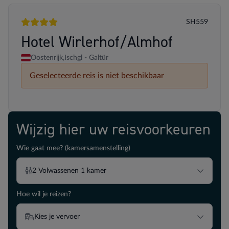
SH559
4 sterren
Hotel Wirlerhof/Almhof
Oostenrijk,
Ischgl - Galtür
Geselecteerde reis is niet beschikbaar
Wijzig hier uw reisvoorkeuren
Wie gaat mee? (kamersamenstelling)
2
Volwassenen
1
kamer
Hoe wil je reizen?
Kies je vervoer