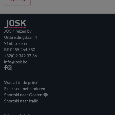
Lees meer
Terug naar home
JOSK reizen bv
Uitbreidingslaan 4
9160 Lokeren
BE 0455.264.550
+32(0)9 349 37 36
info@josk.be
facebook
instagram
Wat zit in de prijs?
Skilessen met kinderen
Shortski naar Oostenrijk
Shortski naar Italië