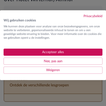
Blikvangers
Privacybeleid
Wij gebruiken cookies
Aan de piste (Galtür)
We kunnen deze plaatsen voor analyse van onze bezoekersgegevens, om onze
website te verbeteren, gepersonaliseerde inhoud te tonen en om u een
Skibus naar Ischgl (10km) stopt voor de deur |
geweldige website-ervaring te bieden. Voor meer informatie over de cookies die
we gebruiken opent u de instellingen.
eerste opstapplaats
Zwembad en Wellness
Accepteer alles
Halfpension
Nee, pas aan
Weigeren
Skilessen
Ontdek de verschillende lesgroepen