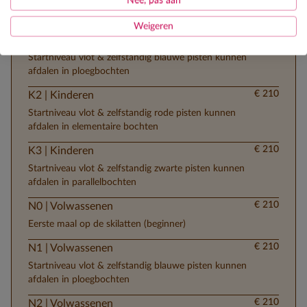
Nee, pas aan
Eerste maal op de skilatten (beginner)
Weigeren
€ 210
K1 | Kinderen
Startniveau vlot & zelfstandig blauwe pisten kunnen
afdalen in ploegbochten
€ 210
K2 | Kinderen
Startniveau vlot & zelfstandig rode pisten kunnen
afdalen in elementaire bochten
€ 210
K3 | Kinderen
Startniveau vlot & zelfstandig zwarte pisten kunnen
afdalen in parallelbochten
€ 210
N0 | Volwassenen
Eerste maal op de skilatten (beginner)
€ 210
N1 | Volwassenen
Startniveau vlot & zelfstandig blauwe pisten kunnen
afdalen in ploegbochten
€ 210
N2 | Volwassenen