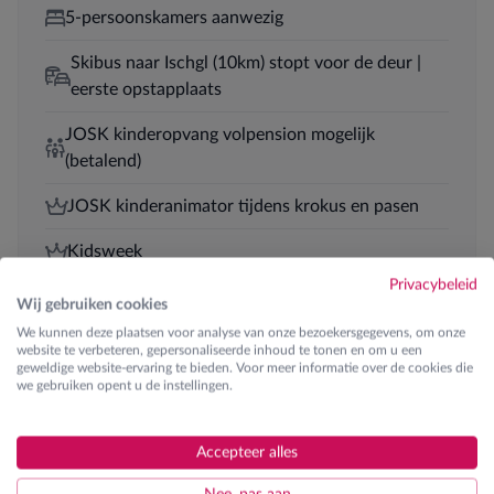
5-persoonskamers aanwezig
Skibus naar Ischgl (10km) stopt voor de deur |
eerste opstapplaats
JOSK kinderopvang volpension mogelijk
(betalend)
JOSK kinderanimator tijdens krokus en pasen
Kidsweek
Privacybeleid
Halfpension
Wij gebruiken cookies
We kunnen deze plaatsen voor analyse van onze bezoekersgegevens, om onze
website te verbeteren, gepersonaliseerde inhoud te tonen en om u een
geweldige website-ervaring te bieden. Voor meer informatie over de cookies die
we gebruiken opent u de instellingen.
Skilessen
Ontdek de verschillende lesgroepen
Accepteer alles
€ 210
K0 | Kinderen