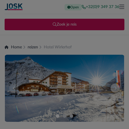
+32(0)9 349 37 36
Open
Terug naar de homepage
Me
Zoek je reis
Home
reizen
Hotel Wirlerhof
Er zijn momenteel geen kamers beschikbaar voor deze sam
Vergeli