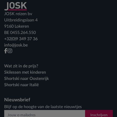
Terug naar home
JOSK reizen bv
Uitbreidingslaan 4
9160 Lokeren
BE 0455.264.550
+32(0)9 349 37 36
info@josk.be
facebook
instagram
Wat zit in de prijs?
Skilessen met kinderen
Shortski naar Oostenrijk
Shortski naar Italië
Nieuwsbrief
Blijf op de hoogte van de laatste nieuwtjes
Inschrijven