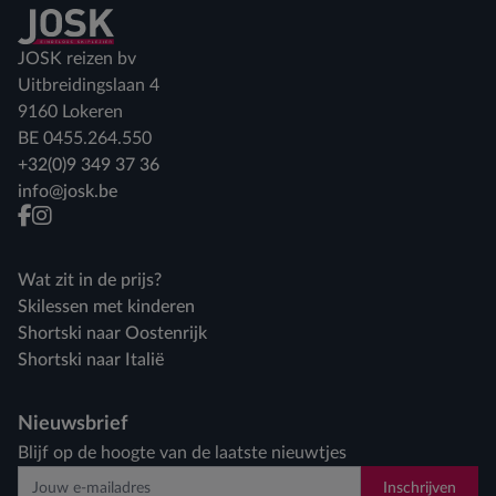
Terug naar home
JOSK reizen bv
Uitbreidingslaan 4
9160 Lokeren
BE 0455.264.550
+32(0)9 349 37 36
info@josk.be
facebook
instagram
Wat zit in de prijs?
Skilessen met kinderen
Shortski naar Oostenrijk
Shortski naar Italië
Nieuwsbrief
Blijf op de hoogte van de laatste nieuwtjes
Inschrijven