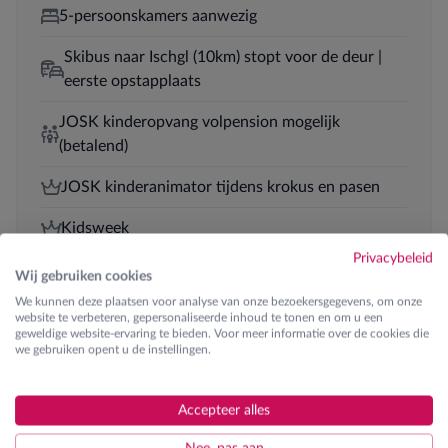
5-persoonskamers aanwezig
Skibus naar Ischgl (10km) stopt voor de deur |
eerste opstapplaats
JOSK kinderopvang volpension mogelijk
(betalend)
JOSK kinderanimator tijdens krokus en pasen
Kidsweek
Privacybeleid
Halfpension
Wij gebruiken cookies
We kunnen deze plaatsen voor analyse van onze bezoekersgegevens, om onze
website te verbeteren, gepersonaliseerde inhoud te tonen en om u een
geweldige website-ervaring te bieden. Voor meer informatie over de cookies die
we gebruiken opent u de instellingen.
Skilessen
Ontdek de verschillende lesgroepen
Accepteer alles
€ 210
K0 | Kinderen