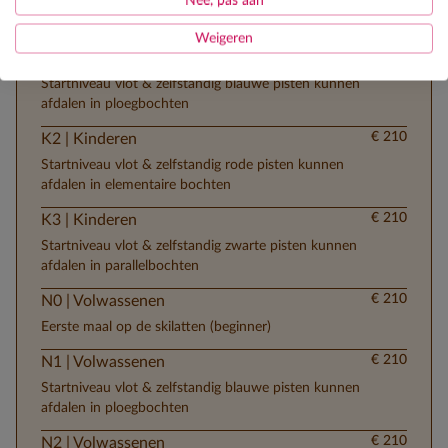
Nee, pas aan
Eerste maal op de skilatten (beginner)
Weigeren
€ 210
K1 | Kinderen
Startniveau vlot & zelfstandig blauwe pisten kunnen
afdalen in ploegbochten
€ 210
K2 | Kinderen
Startniveau vlot & zelfstandig rode pisten kunnen
afdalen in elementaire bochten
€ 210
K3 | Kinderen
Startniveau vlot & zelfstandig zwarte pisten kunnen
afdalen in parallelbochten
€ 210
N0 | Volwassenen
Eerste maal op de skilatten (beginner)
€ 210
N1 | Volwassenen
Startniveau vlot & zelfstandig blauwe pisten kunnen
afdalen in ploegbochten
€ 210
N2 | Volwassenen