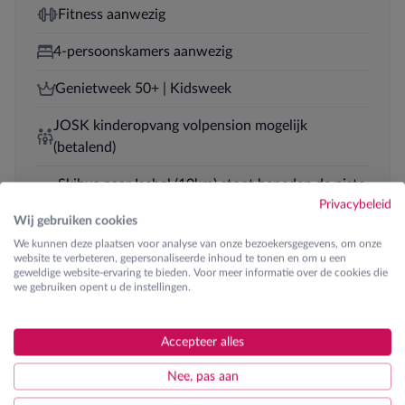
Fitness aanwezig
4-persoonskamers aanwezig
Genietweek 50+ | Kidsweek
JOSK kinderopvang volpension mogelijk
(betalend)
Skibus naar Ischgl (10km) stopt beneden de piste
Privacybeleid
| eerste opstapplaats
Wij gebruiken cookies
Halfpension
We kunnen deze plaatsen voor analyse van onze bezoekersgegevens, om onze
website te verbeteren, gepersonaliseerde inhoud te tonen en om u een
geweldige website-ervaring te bieden. Voor meer informatie over de cookies die
we gebruiken opent u de instellingen.
Skilessen
Accepteer alles
Ontdek de verschillende lesgroepen
Nee, pas aan
€ 210
K0 | Kinderen