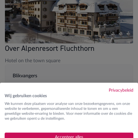
Over Alpenresort Fluchthorn
Hotel on the town square
Blikvangers
Galtür dorp: 2km van de piste
Privacybeleid
Wij gebruiken cookies
Zwembad en Wellness
We kunnen deze plaatsen voor analyse van onze bezoekersgegevens, om onze
website te verbeteren, gepersonaliseerde inhoud te tonen en om u een
5-persoonskamers aanwezig
geweldige website-ervaring te bieden. Voor meer informatie over de cookies die
we gebruiken opent u de instellingen.
JOSK kinderopvang volpension mogelijk
(betalend)
Accepteer alles