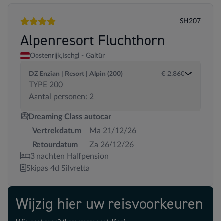
SH207
4 sterren
Alpenresort Fluchthorn
Oostenrijk,
Ischgl - Galtür
DZ Enzian | Resort | Alpin (200)
€ 2.860
TYPE 200
Aantal personen: 2
Dreaming Class autocar
Vertrekdatum
Ma 21/12/26
Retourdatum
Za 26/12/26
3 nachten Halfpension
Skipas 4d Silvretta
Wijzig hier uw reisvoorkeuren