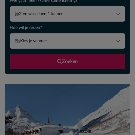
Wie gaat mee? (kamersamenstelling)
2
Volwassenen
1
kamer
Hoe wil je reizen?
Kies je vervoer
Zoeken