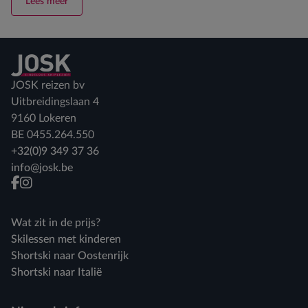
Lees meer
Terug naar home
JOSK reizen bv
Uitbreidingslaan 4
9160 Lokeren
BE 0455.264.550
+32(0)9 349 37 36
info@josk.be
facebook
instagram
Wat zit in de prijs?
Skilessen met kinderen
Shortski naar Oostenrijk
Shortski naar Italië