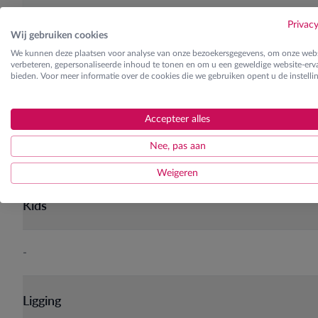
Halfpension
Privac
Wij gebruiken cookies
We kunnen deze plaatsen voor analyse van onze bezoekersgegevens, om onze webs
verbeteren, gepersonaliseerde inhoud te tonen en om u een geweldige website-erva
bieden. Voor meer informatie over de cookies die we gebruiken opent u de instelli
Skilessen
Ontdek de verschillende lesgroepen
Accepteer alles
Nee, pas aan
Weigeren
Kids
-
Ligging