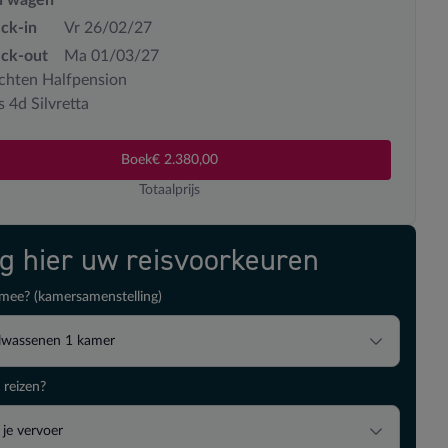
ck-in
Vr 26/02/27
ck-out
Ma 01/03/27
chten Halfpension
s 4d Silvretta
Boek
€ 2.380,00
Totaalprijs
ig hier uw reisvoorkeuren
mee? (kamersamenstelling)
lwassenen
1
kamer
 reizen?
 je vervoer