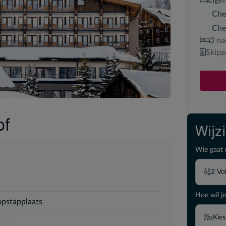
Che
Che
3 na
Skipa
of
Wijz
Wie gaat 
2
Vo
Hoe wil je
 opstapplaats
Kies