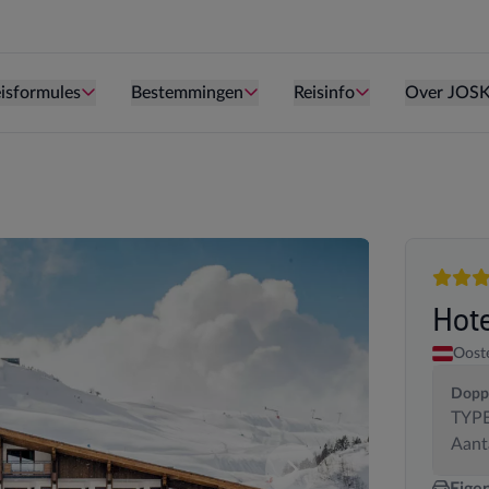
Persoon is te oud kind te zijn.
Persoon is te oud kind te zijn.
Persoon is te ou
isformules
Bestemmingen
Reisinfo
Over JOS
4 sterr
Hot
Ooste
Dopp
TYPE
Aant
deze samenstelling. U kan uw kamersamenstelling wijzigen.
Vergelijk de verschillende
Eige