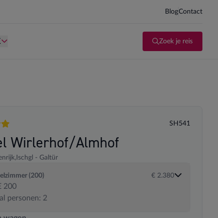
Blog
Contact
d kind te zijn.
Persoon is te oud kind te zijn.
K
Zoek je reis
SH541
en
el Wirlerhof/Almhof
nrijk,
Ischgl - Galtür
elzimmer (200)
€ 2.380
 200
al personen: 2
 transportopties
n wagen