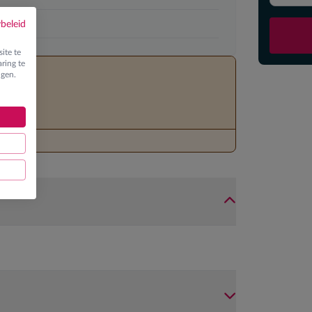
ybeleid
ite te
ring te
ngen.