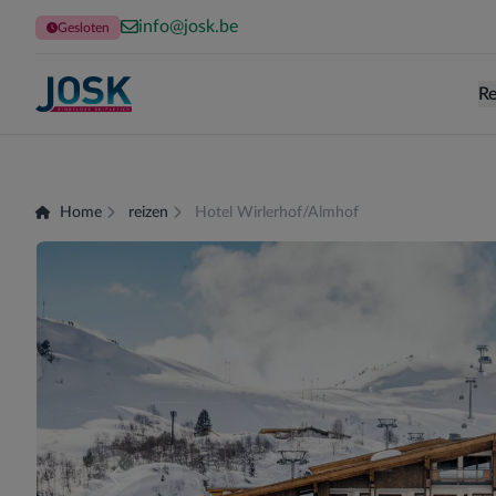
info@josk.be
Gesloten
Re
Terug naar de homepage
Home
reizen
Hotel Wirlerhof/Almhof
Er zijn momenteel geen kamers beschikbaar voor 