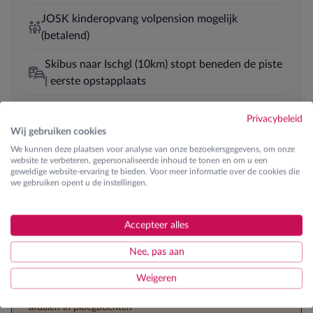
JOSK kinderopvang volpension mogelijk
(betalend)
Skibus naar Ischgl (10km) stopt beneden de piste
| eerste opstapplaats
Halfpension
Privacybeleid
Wij gebruiken cookies
We kunnen deze plaatsen voor analyse van onze bezoekersgegevens, om onze
website te verbeteren, gepersonaliseerde inhoud te tonen en om u een
Skilessen
geweldige website-ervaring te bieden. Voor meer informatie over de cookies die
we gebruiken opent u de instellingen.
Ontdek de verschillende lesgroepen
Accepteer alles
€ 210
K0 | Kinderen
Eerste maal op de skilatten (beginner)
Nee, pas aan
€ 210
K1 | Kinderen
Weigeren
Startniveau vlot & zelfstandig blauwe pisten kunnen
afdalen in ploegbochten