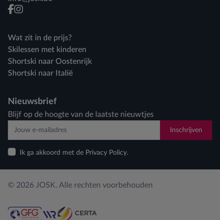
facebook
instagram
Wat zit in de prijs?
Skilessen met kinderen
Shortski naar Oostenrijk
Shortski naar Italië
Nieuwsbrief
Blijf op de hoogte van de laatste nieuwtjes
Inschrijven
Ik ga akkoord met de Privacy Policy.
© 2026 JOSK. Alle rechten voorbehouden