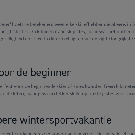
d ‘beter’ hoeft te betekenen, weet elke skiliefhebber die al eens i
rbergt ‘slechts’ 35 kilometer aan skipistes, maar wat het ontbeer
zelligheid en sfeer. In dit artikel lijsten we de vijf belangrijkst
voor de beginner
 perfect voor de beginnende skiër of snowboarder. Geen kilometer
aan de liften, maar gewoon lekker skiën op brede pistes voor jon
pere wintersportvakantie
s over het algemeen goedkoper dan een groot. Het verschil zit he