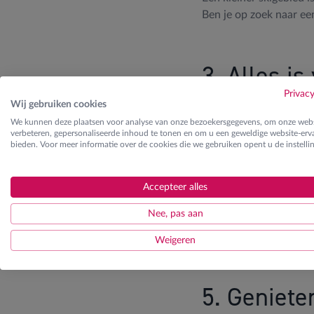
Ben je op zoek naar ee
3. Alles is
Privac
Wij gebruiken cookies
De bus op voor een nami
We kunnen deze plaatsen voor analyse van onze bezoekersgegevens, om onze webs
elkaar gelegen. Je ben
verbeteren, gepersonaliseerde inhoud te tonen en om u een geweldige website-erva
bieden. Voor meer informatie over de cookies die we gebruiken opent u de instelli
4. Gezelli
Accepteer alles
Nee, pas aan
We haalden het al aan i
ski. De chalets, cafés
Weigeren
5. Geniete