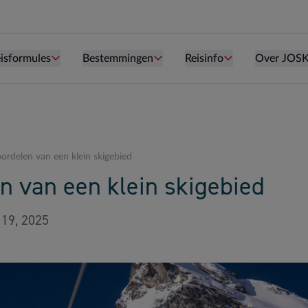
Persoon is te oud kind te zijn.
Persoon is te oud kind te zijn.
Persoon is te ou
isformules
Bestemmingen
Reisinfo
Over JOS
ordelen van een klein skigebied
n van een klein skigebied
 19, 2025