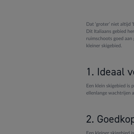
Dat ‘groter’ niet altij
Dit Italiaans gebied he
ruimschoots goed aan ge
kleiner skigebied.
1. Ideaal 
Een klein skigebied is
ellenlange wachtrijen 
2. Goedko
Een kleiner skigebied i