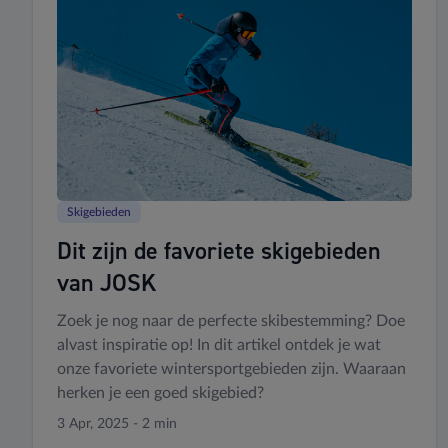
Skigebieden
Dit zijn de favoriete skigebieden
van JOSK
Zoek je nog naar de perfecte skibestemming? Doe
alvast inspiratie op! In dit artikel ontdek je wat
onze favoriete wintersportgebieden zijn. Waaraan
herken je een goed skigebied?
3 Apr, 2025 - 2 min