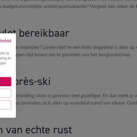
n budgetvriendelijke wintersportvakantie? Vergeet dan zeker de k
 vlot bereikbaar
ybeleid
ddagje skiplezier? Liever niet! In een klein skigebied is alles o
ite te
t dus in geen tijd boven om te genieten van het berglandschap.
ring te
ngen.
ge après-ski
n onze inleiding: klein is gewoon veel gezelliger. En dat merk je 
 en stubbes bevinden zich allen op wandelafstand van elkaar. Gen
n van echte rust