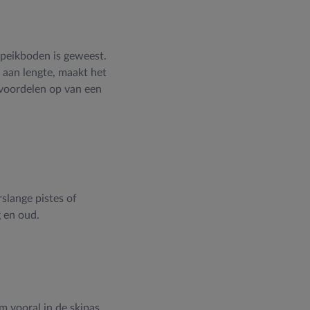
n Speikboden is geweest.
t aan lengte, maakt het
e voordelen op van een
slange pistes of
g en oud.
m vooral in de skipas.