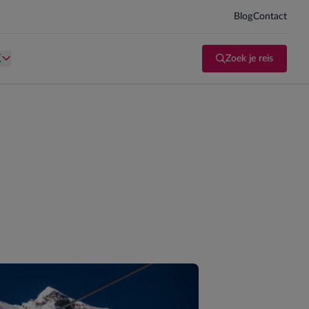
Blog
Contact
d kind te zijn.
Persoon is te oud kind te zijn.
K
Zoek je reis