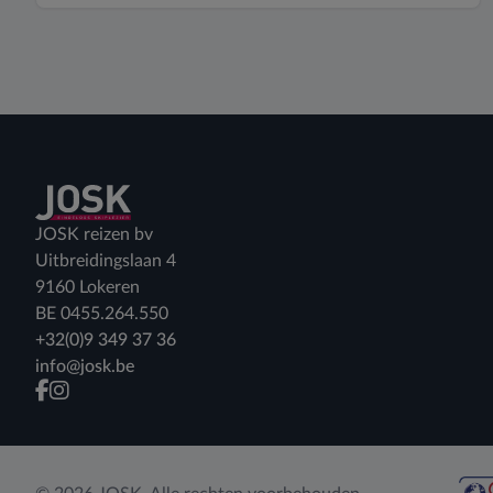
Terug naar home
JOSK reizen bv
Uitbreidingslaan 4
9160 Lokeren
BE 0455.264.550
+32(0)9 349 37 36
info@josk.be
facebook
instagram