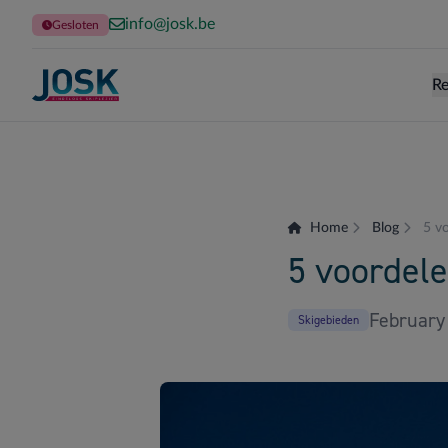
info@josk.be
Gesloten
Re
Terug naar de homepage
Home
Blog
5 vo
5 voordele
February
Skigebieden