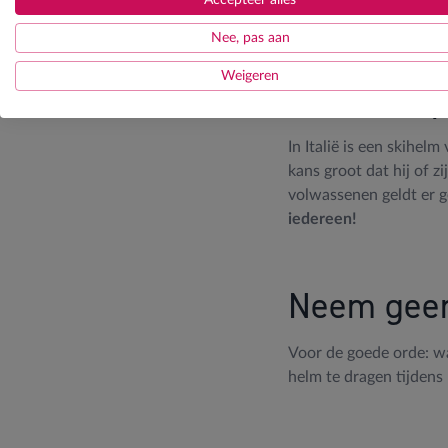
de meeste Zwitsers wél
Nee, pas aan
Weigeren
Italië: ver
In Italië is een skihel
kans groot dat hij of z
volwassenen geldt er g
iedereen!
Neem geen 
Voor de goede orde: wa
helm te dragen tijdens