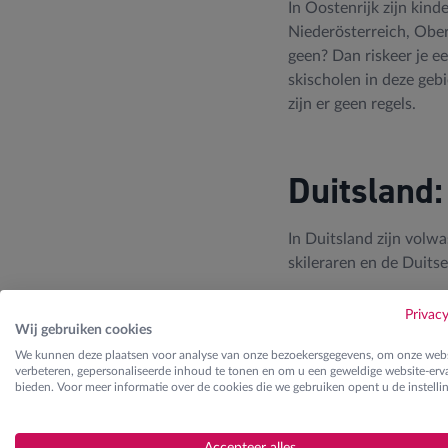
In Oostenrijk zijn kind
Niederösterreich, Ober
geen? Dan riskeer je ee
skischolen in deze geb
zijn er geen regels.
Duitsland:
In Duitsland zijn volw
skileraren en de Duits
Privac
Wij gebruiken cookies
Frankrijk 
We kunnen deze plaatsen voor analyse van onze bezoekersgegevens, om onze webs
verbeteren, gepersonaliseerde inhoud te tonen en om u een geweldige website-erva
volwassene
bieden. Voor meer informatie over de cookies die we gebruiken opent u de instelli
Ook in Frankrijk en Zwi
Accepteer alles