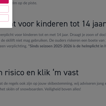
 een helm op de piste.
plicht voor kinderen tot 14 jaar
m verplicht voor kinderen tot en met 14 jaar. Draagt je zoon of doc
ij de skilift niet mag gebruiken. De ouders riskeren een boete van
een verplichting.
*Sinds seizoen 2025-2026 is de helmplicht in It
risico en klik ‘m vast
t de regels ook zijn op jouw skibestemming, wij adviseren jong 
 het skiën of snowboarden. Veiligheid boven alles!