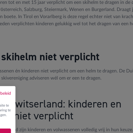
eren tot en met 15 jaar verplicht om een skihelm te dragen in de 
österreich, Salzburg, Steiermark, Wenen en Burgerland. Draagt j
n boete. In Tirol en Vorarlberg is deze regel echter niet van kra
ieden verplichten kinderen gelukkig wel tot het dragen van een
 skihelm niet verplicht
assenen én kinderen niet verplicht om een helm te dragen. De Du
e skivereniging adviseren wél om er een te dragen.
ybeleid
en Zwitserland: kinderen en
ite te
ring te
n niet verplicht
ngen.
tserland zijn kinderen en volwassenen volledig vrij in hun keuze.