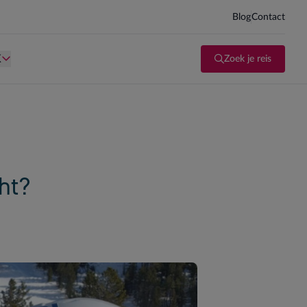
Blog
Contact
d kind te zijn.
Persoon is te oud kind te zijn.
K
Zoek je reis
ht?