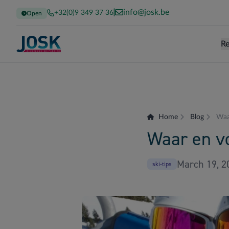
info@josk.be
+32(0)9 349 37 36
Open
Re
Terug naar de homepage
Home
Blog
Waar
Waar en vo
March 19, 2
ski-tips