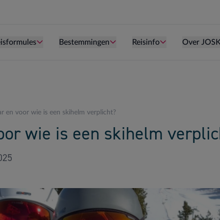
Persoon is te oud kind te zijn.
Persoon is te oud kind te zijn.
Persoon is te ou
isformules
Bestemmingen
Reisinfo
Over JOS
 en voor wie is een skihelm verplicht?
or wie is een skihelm verplic
025