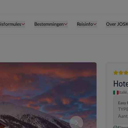
Persoon is te oud kind te zijn.
Persoon is te oud kind te zijn.
Persoon is te ou
isformules
Bestemmingen
Reisinfo
Over JOS
3 sterr
Hot
Italië,
Easy 
TYPE
Aant
deze samenstelling. U kan uw kamersamenstelling wijzigen.
Vergelijk de verschillende
Eige