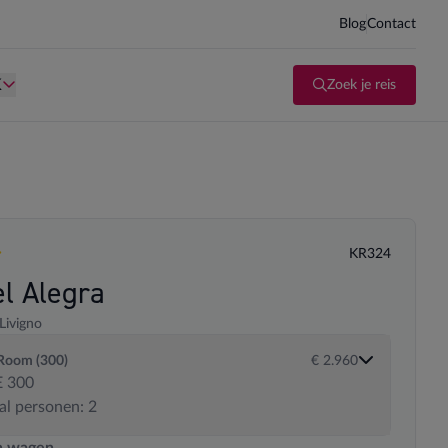
Blog
Contact
d kind te zijn.
Persoon is te oud kind te zijn.
K
Zoek je reis
KR324
en
el Alegra
Livigno
Room (300)
€ 2.960
 300
al personen: 2
 transportopties
n wagen