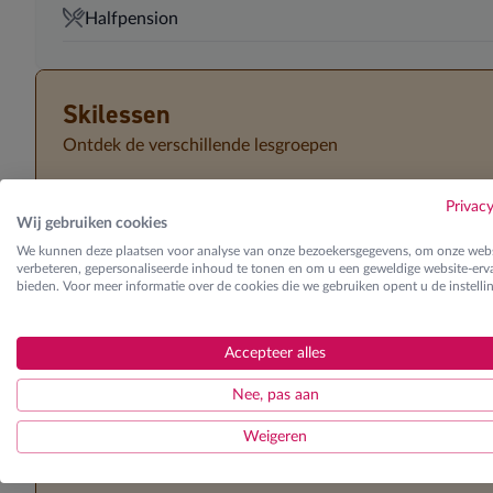
Halfpension
Skilessen
Ontdek de verschillende lesgroepen
Privac
K1 | Kinderen
Wij gebruiken cookies
Startniveau vlot & zelfstandig blauwe pisten kunnen afdalen in
We kunnen deze plaatsen voor analyse van onze bezoekersgegevens, om onze webs
verbeteren, gepersonaliseerde inhoud te tonen en om u een geweldige website-erva
K2 | Kinderen
bieden. Voor meer informatie over de cookies die we gebruiken opent u de instelli
Startniveau vlot & zelfstandig rode pisten kunnen afdalen in e
Accepteer alles
K3 | Kinderen
Startniveau vlot & zelfstandig zwarte pisten kunnen afdalen in 
Nee, pas aan
K0 | Kinderen
Weigeren
Eerste maal op de skilatten (beginner)