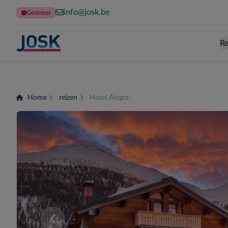
info@josk.be
Gesloten
Re
Terug naar de homepage
Home
reizen
Hotel Alegra
Er zijn momenteel geen kamers beschikbaar voor 