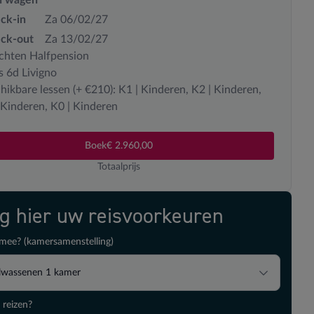
ck-in
Za 06/02/27
ck-out
Za 13/02/27
chten Halfpension
s 6d Livigno
hikbare lessen (+ €210): K1 | Kinderen, K2 | Kinderen,
 Kinderen, K0 | Kinderen
Boek
€ 2.960,00
Totaalprijs
ig hier uw reisvoorkeuren
mee? (kamersamenstelling)
lwassenen
1
kamer
 reizen?