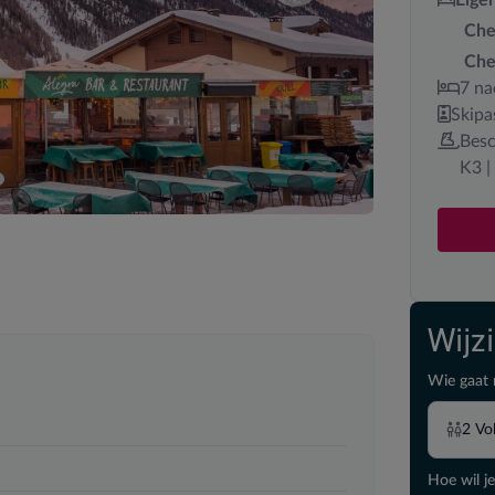
Che
Che
7 na
Skipa
Besc
K3 |
Wijz
Wie gaat 
2
Vo
Hoe wil je