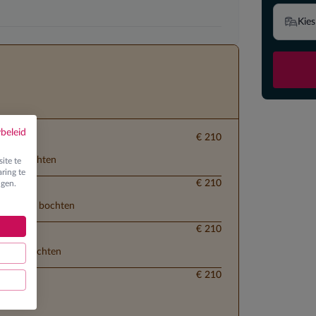
Kies
ybeleid
€ 210
 ploegbochten
ite te
ring te
€ 210
ngen.
lementaire bochten
€ 210
parallelbochten
€ 210