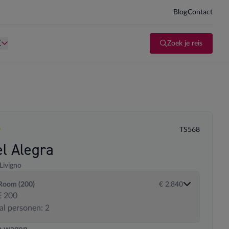
Blog
Contact
d kind te zijn.
Persoon is te oud kind te zijn.
K
Zoek je reis
TS568
en
el Alegra
Livigno
Room (200)
€ 2.840
 200
al personen: 2
 transportopties
n wagen