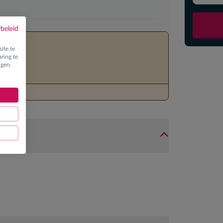
ybeleid
ite te
ring te
ngen.