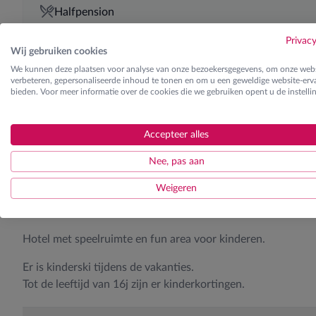
Halfpension
Privac
Wij gebruiken cookies
Skilessen
We kunnen deze plaatsen voor analyse van onze bezoekersgegevens, om onze webs
verbeteren, gepersonaliseerde inhoud te tonen en om u een geweldige website-erva
Ontdek de verschillende lesgroepen
bieden. Voor meer informatie over de cookies die we gebruiken opent u de instelli
Accepteer alles
Nee, pas aan
Kids
Weigeren
Hotel met speelruimte en fun area voor kinderen.
Er is kinderski tijdens de vakanties.
Tot de leeftijd van 16j zijn er kinderkortingen.