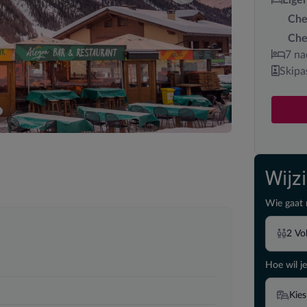
Che
Che
7 na
Skipa
Wijz
Wie gaat 
2
Vo
Hoe wil je
Kies