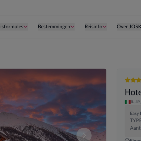
Persoon is te oud kind te zijn.
Persoon is te oud kind te zijn.
Persoon is te ou
isformules
Bestemmingen
Reisinfo
Over JOS
3 sterr
Hot
Italië,
Easy 
TYPE
Aant
deze samenstelling. U kan uw kamersamenstelling wijzigen.
Vergelijk de verschillende
Eige