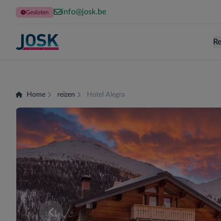
info@josk.be
Gesloten
Re
Terug naar de homepage
Home
reizen
Hotel Alegra
Er zijn momenteel geen kamers beschikbaar voor 