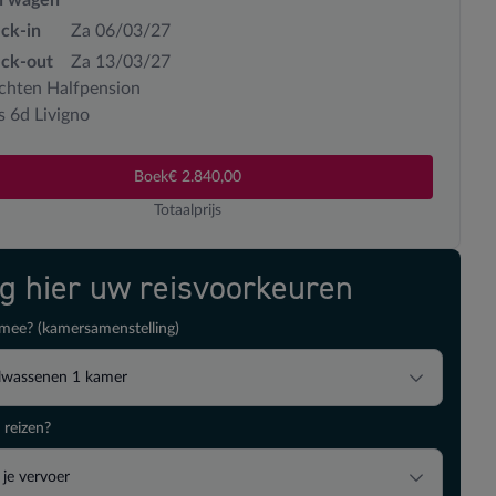
ck-in
Za 06/03/27
ck-out
Za 13/03/27
chten Halfpension
s 6d Livigno
Boek
€ 2.840,00
Totaalprijs
ig hier uw reisvoorkeuren
mee? (kamersamenstelling)
lwassenen
1
kamer
 reizen?
 je vervoer