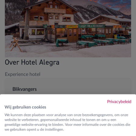
Over Hotel Alegra
Experience hotel
Blikvangers
Direct aan Carosello 3000 dalstation
Privacybeleid
Wij gebruiken cookies
Gratis skibus
We kunnen deze plaatsen voor analyse van onze bezoekersgegevens, om onze
website te verbeteren, gepersonaliseerde inhoud te tonen en om u een
geweldige website-ervaring te bieden. Voor meer informatie over de cookies die
Halfpension
we gebruiken opent u de instellingen.