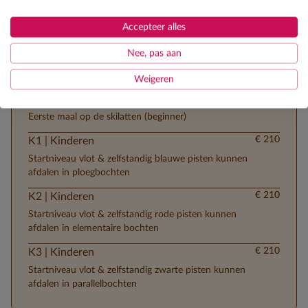
Accepteer alles
Skilessen
Nee, pas aan
Ontdek de verschillende lesgroepen
Weigeren
€ 210
K0 | Kinderen
Eerste maal op de skilatten (beginner)
€ 210
K1 | Kinderen
Startniveau vlot & zelfstandig blauwe pisten kunnen
afdalen in ploegbochten
€ 210
K2 | Kinderen
Startniveau vlot & zelfstandig rode pisten kunnen
afdalen in elementaire bochten
€ 210
K3 | Kinderen
Startniveau vlot & zelfstandig zwarte pisten kunnen
afdalen in parallelbochten