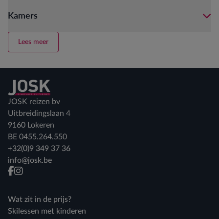
Kamers
Lees meer
Terug naar home
JOSK reizen bv
Uitbreidingslaan 4
9160 Lokeren
BE 0455.264.550
+32(0)9 349 37 36
info@josk.be
facebook
instagram
Wat zit in de prijs?
Skilessen met kinderen