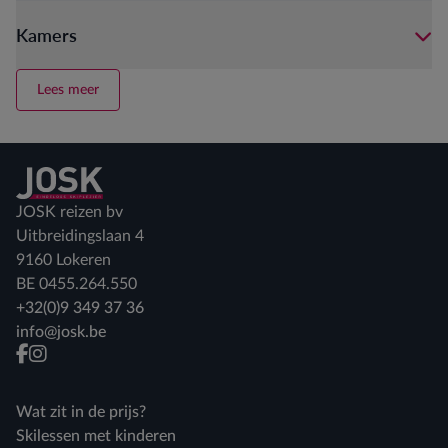
Kamers
Lees meer
Terug naar home
JOSK reizen bv
Uitbreidingslaan 4
9160 Lokeren
BE 0455.264.550
+32(0)9 349 37 36
info@josk.be
facebook
instagram
Wat zit in de prijs?
Skilessen met kinderen