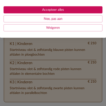
Volpension
Accepteer alles
Nee, pas aan
Skilessen
Weigeren
Ontdek de verschillende lesgroepen
€ 210
K1 | Kinderen
Startniveau vlot & zelfstandig blauwe pisten kunnen
afdalen in ploegbochten
€ 210
K2 | Kinderen
Startniveau vlot & zelfstandig rode pisten kunnen
afdalen in elementaire bochten
€ 210
K3 | Kinderen
Startniveau vlot & zelfstandig zwarte pisten kunnen
afdalen in parallelbochten