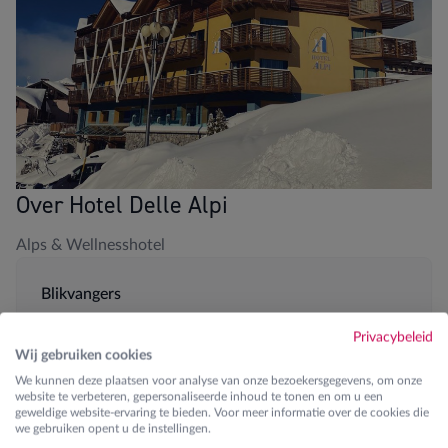
Over Hotel Delle Alpi
Alps & Wellnesshotel
Blikvangers
100m van de piste en liften
Privacybeleid
Wij gebruiken cookies
Zwembad en Wellness
We kunnen deze plaatsen voor analyse van onze bezoekersgegevens, om onze
website te verbeteren, gepersonaliseerde inhoud te tonen en om u een
geweldige website-ervaring te bieden. Voor meer informatie over de cookies die
5-persoonskamers aanwezig
we gebruiken opent u de instellingen.