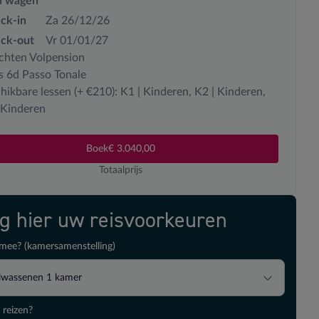
n wagen
ck-in
Za 26/12/26
ck-out
Vr 01/01/27
chten Volpension
s 6d Passo Tonale
hikbare lessen (+ €210): K1 | Kinderen, K2 | Kinderen,
 Kinderen
Boek
€ 3.040,00
Totaalprijs
ig hier uw reisvoorkeuren
mee? (kamersamenstelling)
lwassenen
1
kamer
 reizen?