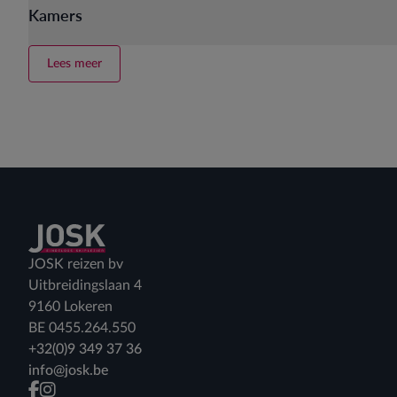
Kamers
Lees meer
Terug naar home
JOSK reizen bv
Uitbreidingslaan 4
9160 Lokeren
BE 0455.264.550
+32(0)9 349 37 36
info@josk.be