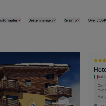
Persoon is te oud kind te zijn.
Persoon is te oud kind te zijn.
Persoon is te ou
isformules
Bestemmingen
Reisinfo
Over JOS
4 sterr
Hote
Italië,
Comfo
TYPE
Aant
deze samenstelling. U kan uw kamersamenstelling wijzigen.
Vergelijk de verschillende