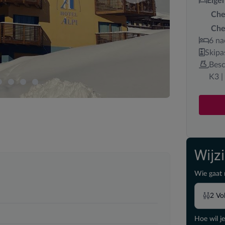
Eige
Che
Che
6 na
Skipa
Besc
K3 |
Wijz
Wie gaat 
2
Vo
Hoe wil je