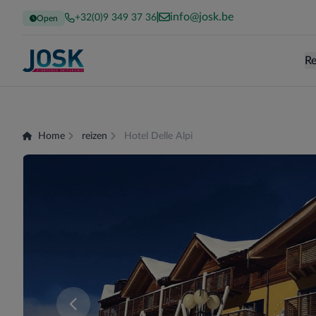
info@josk.be
+32(0)9 349 37 36
Open
Re
Terug naar de homepage
Home
reizen
Hotel Delle Alpi
Er zijn momenteel geen kamers beschikbaar voor 