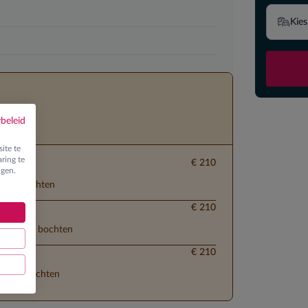
Kies
ybeleid
ite te
ring te
€ 210
ngen.
 ploegbochten
€ 210
lementaire bochten
€ 210
parallelbochten