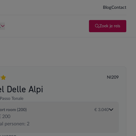
Blog
Contact
d kind te zijn.
Persoon is te oud kind te zijn.
K
Zoek je reis
NI209
en
l Delle Alpi
Passo Tonale
rt room (200)
€ 3.040
 200
al personen: 2
 transportopties