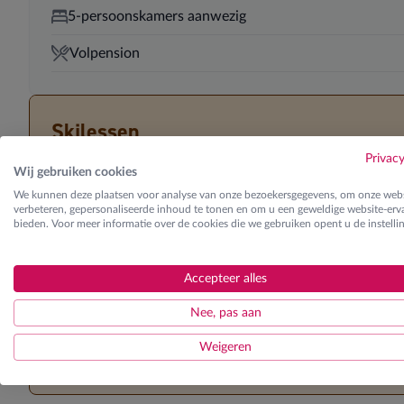
5-persoonskamers aanwezig
Volpension
Skilessen
Ontdek de verschillende lesgroepen
Privac
Wij gebruiken cookies
We kunnen deze plaatsen voor analyse van onze bezoekersgegevens, om onze webs
verbeteren, gepersonaliseerde inhoud te tonen en om u een geweldige website-erva
K1 | Kinderen
bieden. Voor meer informatie over de cookies die we gebruiken opent u de instelli
Startniveau vlot & zelfstandig blauwe pisten kunnen afdalen in
K2 | Kinderen
Accepteer alles
Startniveau vlot & zelfstandig rode pisten kunnen afdalen in e
Nee, pas aan
K3 | Kinderen
Weigeren
Startniveau vlot & zelfstandig zwarte pisten kunnen afdalen in 