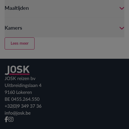
Maaltijden
Kamers
Lees meer
Terug naar home
JOSK reizen bv
Uitbreidingslaan 4
9160 Lokeren
BE 0455.264.550
+32(0)9 349 37 36
info@josk.be
facebook
instagram