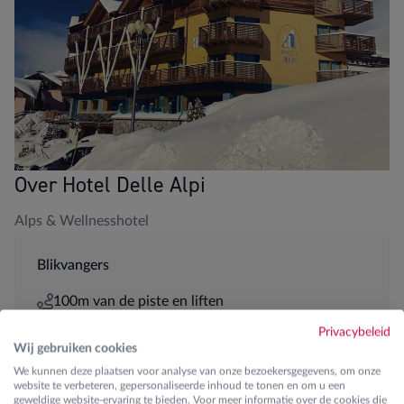
Over Hotel Delle Alpi
Alps & Wellnesshotel
Blikvangers
100m van de piste en liften
Privacybeleid
Zwembad en Wellness
Wij gebruiken cookies
We kunnen deze plaatsen voor analyse van onze bezoekersgegevens, om onze
5-persoonskamers aanwezig
website te verbeteren, gepersonaliseerde inhoud te tonen en om u een
geweldige website-ervaring te bieden. Voor meer informatie over de cookies die