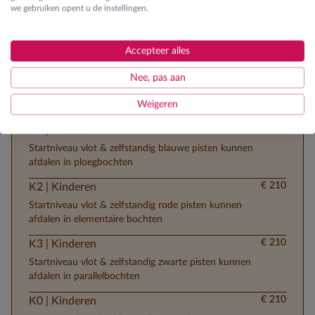
Volpension
we gebruiken opent u de instellingen.
Accepteer alles
Skilessen
Nee, pas aan
Ontdek de verschillende lesgroepen
Weigeren
€ 210
K1 | Kinderen
Startniveau vlot & zelfstandig blauwe pisten kunnen
afdalen in ploegbochten
€ 210
K2 | Kinderen
Startniveau vlot & zelfstandig rode pisten kunnen
afdalen in elementaire bochten
€ 210
K3 | Kinderen
Startniveau vlot & zelfstandig zwarte pisten kunnen
afdalen in parallelbochten
€ 210
K0 | Kinderen