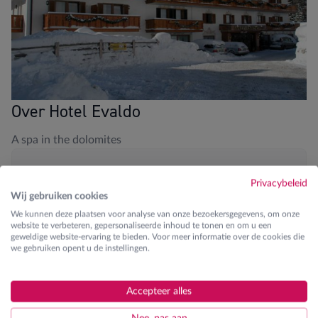
Over Hotel Evaldo
A spa in the dolomites
Blikvangers
Privacybeleid
Wij gebruiken cookies
350m van de liften
We kunnen deze plaatsen voor analyse van onze bezoekersgegevens, om onze
website te verbeteren, gepersonaliseerde inhoud te tonen en om u een
Zwembad en wellness aanwezig
geweldige website-ervaring te bieden. Voor meer informatie over de cookies die
we gebruiken opent u de instellingen.
Fitness aanwezig
4-persoonskamers aanwezig
Accepteer alles