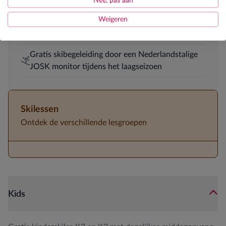
Nee, pas aan
Gratis kinderskiles K2 en K3 tijdens krokus met
dagelijkse middagopvang
Weigeren
Halfpension
Gratis skibegeleiding door een Nederlandstalige
JOSK monitor tijdens het laagseizoen
Skilessen
Ontdek de verschillende lesgroepen
Kids