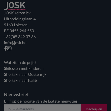
Terug naar home
JOSK reizen bv
Uitbreidingslaan 4
9160 Lokeren
BE 0455.264.550
+32(0)9 349 37 36
info@josk.be
facebook
instagram
Wat zit in de prijs?
Skilessen met kinderen
Shortski naar Oostenrijk
Shortski naar Italië
Nieuwsbrief
Blijf op de hoogte van de laatste nieuwtjes
Inschrijven