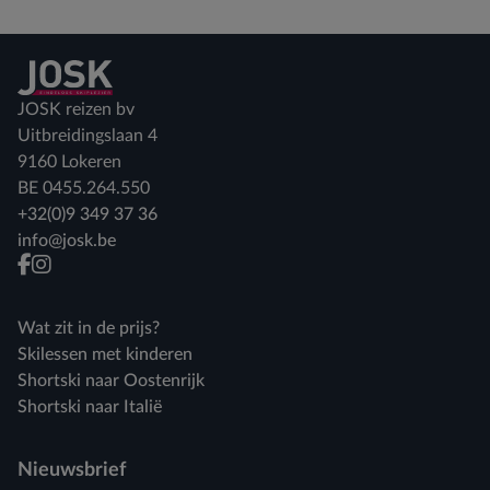
Terug naar home
JOSK reizen bv
Uitbreidingslaan 4
9160 Lokeren
BE 0455.264.550
+32(0)9 349 37 36
info@josk.be
facebook
instagram
Wat zit in de prijs?
Skilessen met kinderen
Shortski naar Oostenrijk
Shortski naar Italië
Nieuwsbrief