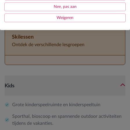
5-persoonskamers aanwezig
Nee, pas aan
3⁄4 de pension
Weigeren
Skilessen
Ontdek de verschillende lesgroepen
Kids
Grote kinderspeelruimte en kinderspeeltuin
Sporthal, bioscoop en spannende outdoor activiteiten
tijdens de vakanties.