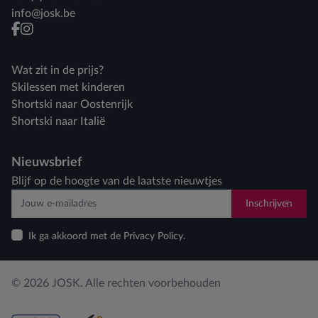
info@josk.be
facebook
instagram
Wat zit in de prijs?
Skilessen met kinderen
Shortski naar Oostenrijk
Shortski naar Italië
Nieuwsbrief
Blijf op de hoogte van de laatste nieuwtjes
Inschrijven
Ik ga akkoord met de Privacy Policy.
© 2026 JOSK. Alle rechten voorbehouden