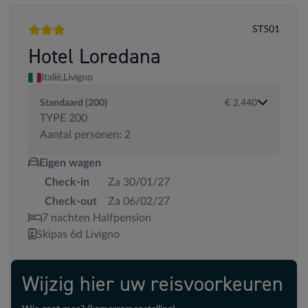
ST501
3 sterren
Hotel Loredana
Italië,
Livigno
Standaard (200)
€ 2.440
TYPE 200
Aantal personen: 2
Eigen wagen
Check-in
Za 30/01/27
Check-out
Za 06/02/27
7 nachten Halfpension
Skipas 6d Livigno
Wijzig hier uw reisvoorkeuren