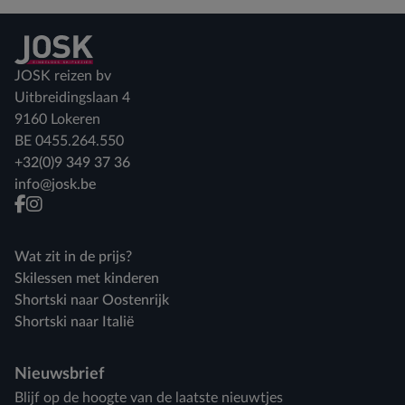
Terug naar home
JOSK reizen bv
Uitbreidingslaan 4
9160 Lokeren
BE 0455.264.550
+32(0)9 349 37 36
info@josk.be
facebook
instagram
Wat zit in de prijs?
Skilessen met kinderen
Shortski naar Oostenrijk
Shortski naar Italië
Nieuwsbrief
Blijf op de hoogte van de laatste nieuwtjes