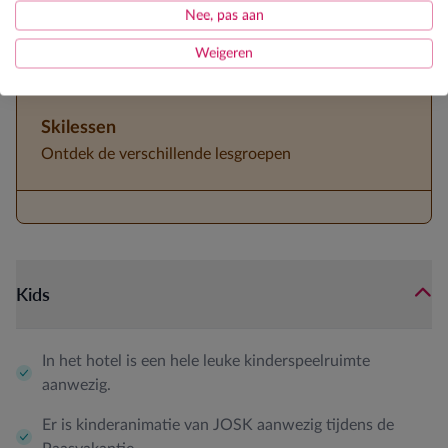
JOSK kinderanimator tijdens paasvakantie
Nee, pas aan
3/4de pension
Weigeren
Skilessen
Ontdek de verschillende lesgroepen
Kids
In het hotel is een hele leuke kinderspeelruimte
aanwezig.
Er is kinderanimatie van JOSK aanwezig tijdens de