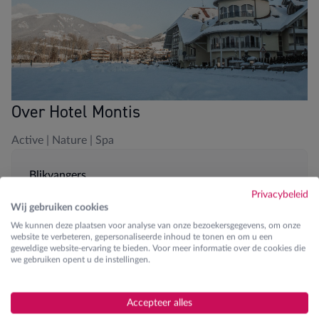
Over Hotel Montis
Active | Nature | Spa
Blikvangers
Privacybeleid
200m van dalstation
Wij gebruiken cookies
We kunnen deze plaatsen voor analyse van onze bezoekersgegevens, om onze
Hotelshuttle
website te verbeteren, gepersonaliseerde inhoud te tonen en om u een
geweldige website-ervaring te bieden. Voor meer informatie over de cookies die
we gebruiken opent u de instellingen.
Spa en wellness aanwezig
Fitness
Accepteer alles