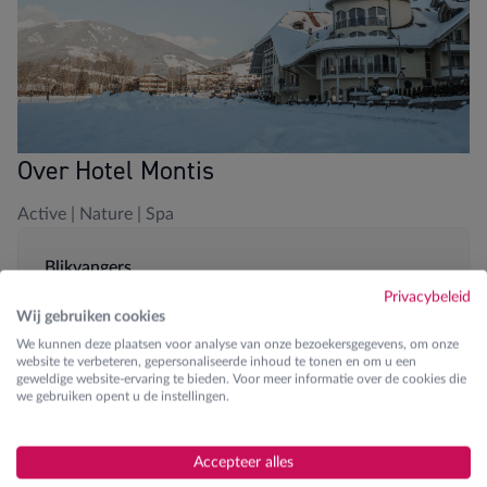
Over Hotel Montis
Active | Nature | Spa
Blikvangers
Privacybeleid
200m van dalstation
Wij gebruiken cookies
We kunnen deze plaatsen voor analyse van onze bezoekersgegevens, om onze
Hotelshuttle
website te verbeteren, gepersonaliseerde inhoud te tonen en om u een
geweldige website-ervaring te bieden. Voor meer informatie over de cookies die
we gebruiken opent u de instellingen.
Spa en wellness aanwezig
Fitness
Accepteer alles