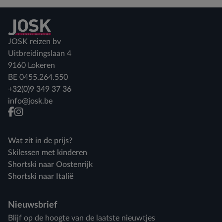
Terug naar home
JOSK reizen bv
Uitbreidingslaan 4
9160 Lokeren
BE 0455.264.550
+32(0)9 349 37 36
info@josk.be
facebook
instagram
Wat zit in de prijs?
Skilessen met kinderen
Shortski naar Oostenrijk
Shortski naar Italië
Nieuwsbrief
Blijf op de hoogte van de laatste nieuwtjes