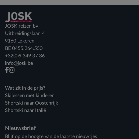
Terug naar home
JOSK reizen bv
Uitbreidingslaan 4
9160 Lokeren
BE 0455.264.550
+32(0)9 349 37 36
info@josk.be
facebook
instagram
Wat zit in de prijs?
Skilessen met kinderen
Shortski naar Oostenrijk
Shortski naar Italië
Nieuwsbrief
Blijf op de hoogte van de laatste nieuwtjes