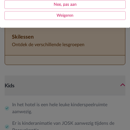
JOSK kinderanimator tijdens paasvakantie
Nee, pas aan
3/4de pension
Weigeren
Skilessen
Ontdek de verschillende lesgroepen
Kids
In het hotel is een hele leuke kinderspeelruimte
aanwezig.
Er is kinderanimatie van JOSK aanwezig tijdens de