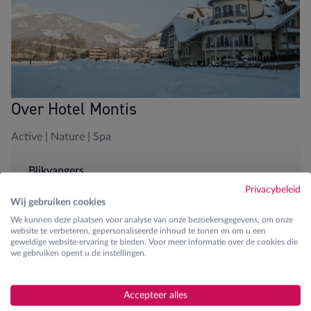
Over Hotel Montis
Active | Nature | Spa
Blikvangers
Privacybeleid
200m van dalstation
Wij gebruiken cookies
We kunnen deze plaatsen voor analyse van onze bezoekersgegevens, om onze
Hotelshuttle
website te verbeteren, gepersonaliseerde inhoud te tonen en om u een
geweldige website-ervaring te bieden. Voor meer informatie over de cookies die
we gebruiken opent u de instellingen.
Spa en wellness aanwezig
Fitness
Accepteer alles