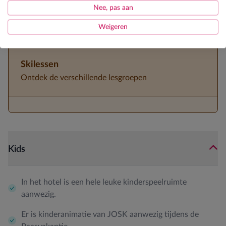
JOSK kinderanimator tijdens paasvakantie
Nee, pas aan
3/4de pension
Weigeren
Skilessen
Ontdek de verschillende lesgroepen
Kids
In het hotel is een hele leuke kinderspeelruimte
aanwezig.
Er is kinderanimatie van JOSK aanwezig tijdens de