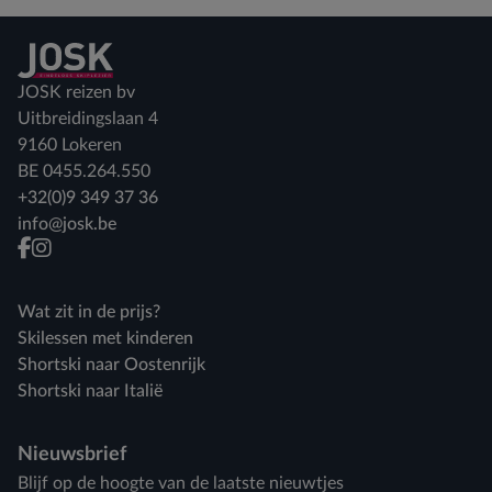
Terug naar home
JOSK reizen bv
Uitbreidingslaan 4
9160 Lokeren
BE 0455.264.550
+32(0)9 349 37 36
info@josk.be
facebook
instagram
Wat zit in de prijs?
Skilessen met kinderen
Shortski naar Oostenrijk
Shortski naar Italië
Nieuwsbrief
Blijf op de hoogte van de laatste nieuwtjes