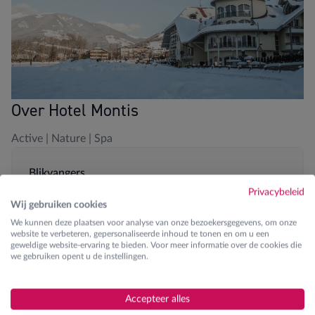
Over Hotel Montis
Active | Nature | Spa
Blikvangers
Privacybeleid
200m van dalstation
Wij gebruiken cookies
We kunnen deze plaatsen voor analyse van onze bezoekersgegevens, om onze
Hotelshuttle
website te verbeteren, gepersonaliseerde inhoud te tonen en om u een
geweldige website-ervaring te bieden. Voor meer informatie over de cookies die
we gebruiken opent u de instellingen.
Spa en wellness aanwezig
Fitness
Accepteer alles