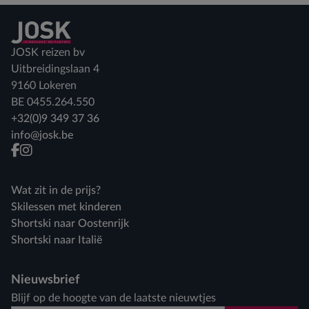
Terug naar home
JOSK reizen bv
Uitbreidingslaan 4
9160 Lokeren
BE 0455.264.550
+32(0)9 349 37 36
info@josk.be
facebook
instagram
Wat zit in de prijs?
Skilessen met kinderen
Shortski naar Oostenrijk
Shortski naar Italië
Nieuwsbrief
Blijf op de hoogte van de laatste nieuwtjes