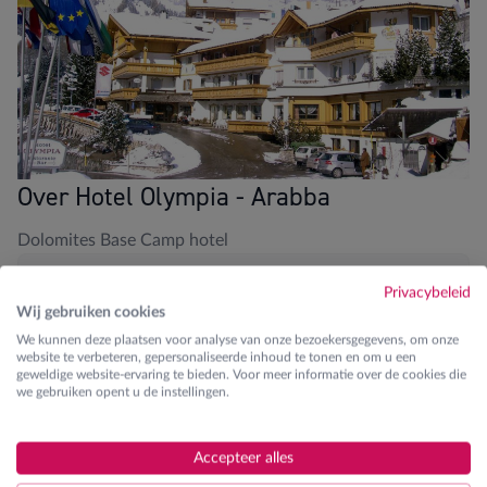
Over Hotel Olympia - Arabba
Dolomites Base Camp hotel
Blikvangers
Privacybeleid
Wij gebruiken cookies
700m van de liften
We kunnen deze plaatsen voor analyse van onze bezoekersgegevens, om onze
website te verbeteren, gepersonaliseerde inhoud te tonen en om u een
geweldige website-ervaring te bieden. Voor meer informatie over de cookies die
Sauna en stoombad aanwezig
we gebruiken opent u de instellingen.
4-persoonskamers aanwezig
Accepteer alles
Gratis kinderskiles K2 en K3 tijdens krokus met