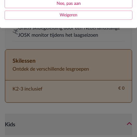
dagelijkse middagopvang
Nee, pas aan
Halfpension
Weigeren
Gratis skibegeleiding door een Nederlandstalige
JOSK monitor tijdens het laagseizoen
Skilessen
Ontdek de verschillende lesgroepen
€ 0
K2-3 inclusief
Kids