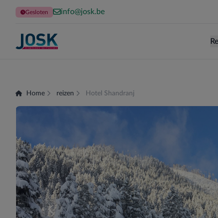
info@josk.be
Gesloten
Re
Terug naar de homepage
Home
reizen
Hotel Shandranj
Er zijn momenteel geen kamers beschikbaar voor 