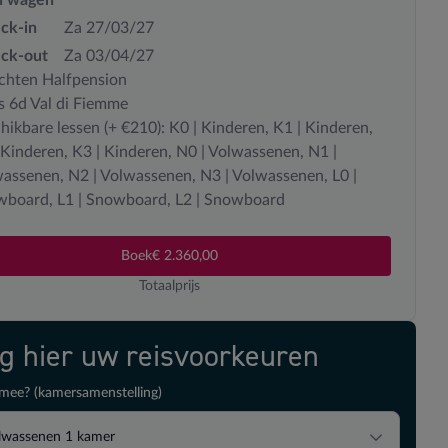
ck-in
Za 27/03/27
ck-out
Za 03/04/27
chten Halfpension
s 6d Val di Fiemme
hikbare lessen (+ €210): K0 | Kinderen, K1 | Kinderen,
 Kinderen, K3 | Kinderen, N0 | Volwassenen, N1 |
assenen, N2 | Volwassenen, N3 | Volwassenen, L0 |
board, L1 | Snowboard, L2 | Snowboard
Boek
€ 2.360,00
Totaalprijs
ig hier uw reisvoorkeuren
mee? (kamersamenstelling)
lwassenen
1
kamer