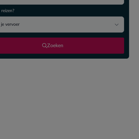
 reizen?
 je vervoer
Zoeken