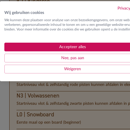
K2 | Kinderen
Privac
Startniveau vlot & zelfstandig rode pisten kunnen afdalen in e
Wij gebruiken cookies
K3 | Kinderen
We kunnen deze plaatsen voor analyse van onze bezoekersgegevens, om onze webs
verbeteren, gepersonaliseerde inhoud te tonen en om u een geweldige website-erva
Startniveau vlot & zelfstandig zwarte pisten kunnen afdalen in 
bieden. Voor meer informatie over de cookies die we gebruiken opent u de instelli
N0 | Volwassenen
Accepteer alles
Eerste maal op de skilatten (beginner)
N1 | Volwassenen
Nee, pas aan
Startniveau vlot & zelfstandig blauwe pisten kunnen afdalen in
Weigeren
N2 | Volwassenen
Startniveau vlot & zelfstandig rode pisten kunnen afdalen in e
N3 | Volwassenen
Startniveau vlot & zelfstandig zwarte pisten kunnen afdalen in 
L0 | Snowboard
Eerste maal op een board (beginner)