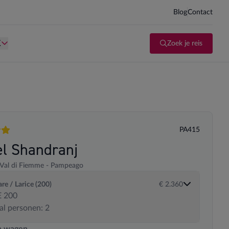
Blog
Contact
d kind te zijn.
Persoon is te oud kind te zijn.
K
Zoek je reis
PA415
en
el Shandranj
Val di Fiemme - Pampeago
are / Larice (200)
€ 2.360
 200
al personen: 2
 transportopties
n wagen