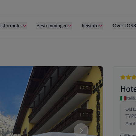
Persoon is te oud kind te zijn.
Persoon is te oud kind te zijn.
Persoon is te ou
isformules
Bestemmingen
Reisinfo
Over JOS
4 sterr
Hot
Italië,
Old L
TYPE
Aant
deze samenstelling. U kan uw kamersamenstelling wijzigen.
Vergelijk de verschillende
Eige