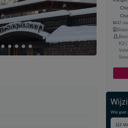
Che
Che
7 na
Skipa
Besc
K2 |
Volw
Snow
Wijz
Wie gaat 
2
Vo