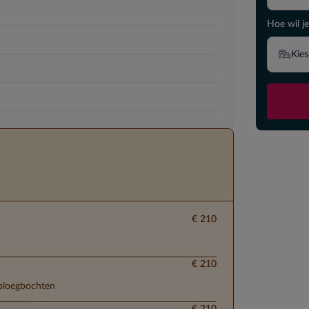
Hoe wil je
Kies
€ 210
€ 210
 ploegbochten
€ 210