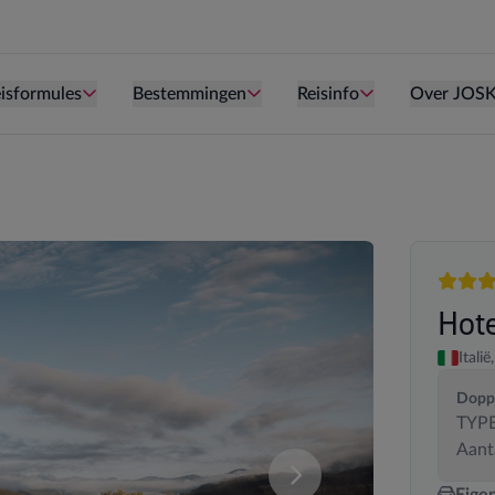
Persoon is te oud kind te zijn.
Persoon is te oud kind te zijn.
Persoon is te ou
isformules
Bestemmingen
Reisinfo
Over JOS
5 sterr
Hote
Italië,
Doppe
TYPE
Aant
deze samenstelling. U kan uw kamersamenstelling wijzigen.
Vergelijk de verschillende
Eige