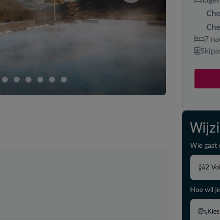
Che
Che
7 na
Skipa
Wijz
Wie gaat 
2
Vo
Hoe wil je
Kies