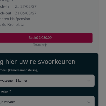
ck-in
Za 27/02/27
ck-out
Za 06/03/27
chten Halfpension
s 6d Kronplatz
Boek
€ 3.080,00
Totaalprijs
ig hier uw reisvoorkeuren
mee? (kamersamenstelling)
lwassenen
1
kamer
 reizen?
 je vervoer