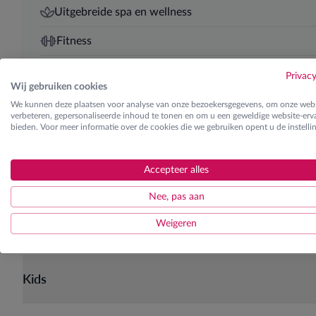
Uitgebreide spa en wellness
Fitness
5-persoonskamers aanwezig
Privac
Wij gebruiken cookies
Halfpension
We kunnen deze plaatsen voor analyse van onze bezoekersgegevens, om onze webs
verbeteren, gepersonaliseerde inhoud te tonen en om u een geweldige website-erva
bieden. Voor meer informatie over de cookies die we gebruiken opent u de instelli
Skilessen
Accepteer alles
Ontdek de verschillende lesgroepen
Nee, pas aan
Weigeren
Kids