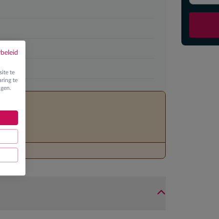
ybeleid
ite te
ring te
ngen.