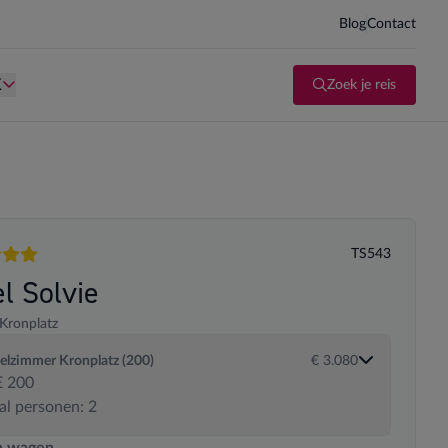
Blog
Contact
d kind te zijn.
Persoon is te oud kind te zijn.
K
Zoek je reis
TS543
en
l Solvie
Kronplatz
lzimmer Kronplatz (200)
€ 3.080
 200
al personen: 2
 transportopties
n wagen