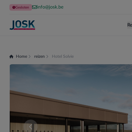
info@josk.be
Gesloten
Re
Terug naar de homepage
Home
reizen
Hotel Solvie
Er zijn momenteel geen kamers beschikbaar voor 