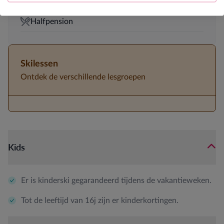
5-persoonskamers aanwezig
Halfpension
Skilessen
Ontdek de verschillende lesgroepen
Kids
Er is kinderski gegarandeerd tijdens de vakantieweken.
Tot de leeftijd van 16j zijn er kinderkortingen.