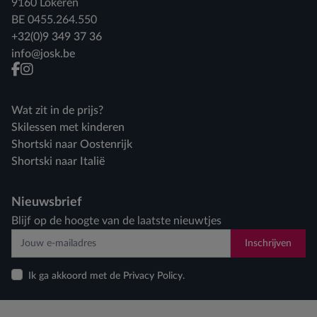
9160 Lokeren
BE 0455.264.550
+32(0)9 349 37 36
info@josk.be
facebook
instagram
Wat zit in de prijs?
Skilessen met kinderen
Shortski naar Oostenrijk
Shortski naar Italië
Nieuwsbrief
Blijf op de hoogte van de laatste nieuwtjes
Inschrijven
Ik ga akkoord met de Privacy Policy.