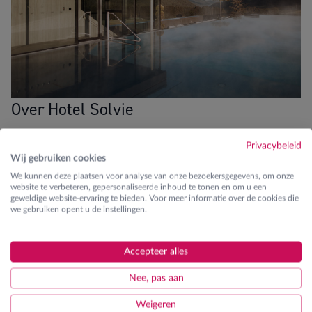
Over Hotel Solvie
Mindful inspiring getaway
Privacybeleid
Wij gebruiken cookies
Blikvangers
We kunnen deze plaatsen voor analyse van onze bezoekersgegevens, om onze
website te verbeteren, gepersonaliseerde inhoud te tonen en om u een
8km van dalstation
geweldige website-ervaring te bieden. Voor meer informatie over de cookies die
we gebruiken opent u de instellingen.
Gratis hotelshuttle
Accepteer alles
Uitgebreide spa en wellness
Nee, pas aan
Fitness
Weigeren