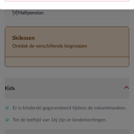
5-persoonskamers aanwezig
Halfpension
Skilessen
Ontdek de verschillende lesgroepen
Kids
Er is kinderski gegarandeerd tijdens de vakantieweken.
Tot de leeftijd van 16j zijn er kinderkortingen.