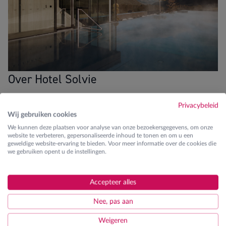
Over Hotel Solvie
Mindful inspiring getaway
Privacybeleid
Wij gebruiken cookies
Blikvangers
We kunnen deze plaatsen voor analyse van onze bezoekersgegevens, om onze
website te verbeteren, gepersonaliseerde inhoud te tonen en om u een
8km van dalstation
geweldige website-ervaring te bieden. Voor meer informatie over de cookies die
we gebruiken opent u de instellingen.
Gratis hotelshuttle
Accepteer alles
Uitgebreide spa en wellness
Nee, pas aan
Fitness
Weigeren