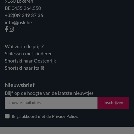
9160 Lokeren
BE 0455.264.550
+32(0)9 349 37 36
info@josk.be
facebook
instagram
Wat zit in de prijs?
Skilessen met kinderen
Shortski naar Oostenrijk
Shortski naar Italië
Nieuwsbrief
Blijf op de hoogte van de laatste nieuwtjes
Inschrijven
Ik ga akkoord met de Privacy Policy.