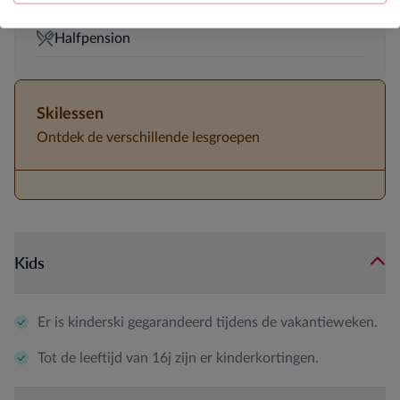
5-persoonskamers aanwezig
Halfpension
Skilessen
Ontdek de verschillende lesgroepen
Kids
Er is kinderski gegarandeerd tijdens de vakantieweken.
Tot de leeftijd van 16j zijn er kinderkortingen.