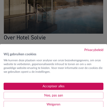
Over Hotel Solvie
Mindful inspiring getaway
Privacybeleid
Wij gebruiken cookies
Blikvangers
We kunnen deze plaatsen voor analyse van onze bezoekersgegevens, om onze
website te verbeteren, gepersonaliseerde inhoud te tonen en om u een
8km van dalstation
geweldige website-ervaring te bieden. Voor meer informatie over de cookies die
we gebruiken opent u de instellingen.
Gratis hotelshuttle
Accepteer alles
Uitgebreide spa en wellness
Nee, pas aan
Fitness
Weigeren