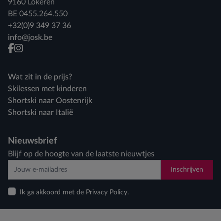
9160 Lokeren
BE 0455.264.550
+32(0)9 349 37 36
info@josk.be
facebook
instagram
Wat zit in de prijs?
Skilessen met kinderen
Shortski naar Oostenrijk
Shortski naar Italië
Nieuwsbrief
Blijf op de hoogte van de laatste nieuwtjes
Inschrijven
Ik ga akkoord met de Privacy Policy.