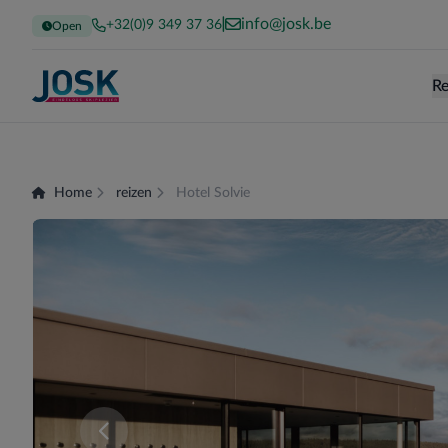
info@josk.be
+32(0)9 349 37 36
Open
Re
Terug naar de homepage
Home
reizen
Hotel Solvie
Er zijn momenteel geen kamers beschikbaar voor 