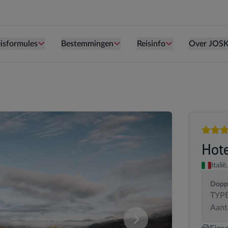
Persoon is te oud kind te zijn.
Persoon is te oud kind te zijn.
Persoon is te ou
isformules
Bestemmingen
Reisinfo
Over JOS
5 sterr
Hote
Italië,
Doppe
TYPE
Aant
deze samenstelling. U kan uw kamersamenstelling wijzigen.
Vergelijk de verschillende