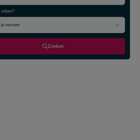
 reizen?
 je vervoer
Zoeken