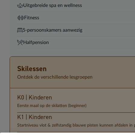
Uitgebreide spa en wellness
Fitness
5-persoonskamers aanwezig
Halfpension
Skilessen
Ontdek de verschillende lesgroepen
K0 | Kinderen
Eerste maal op de skilatten (beginner)
K1 | Kinderen
Startniveau vlot & zelfstandig blauwe pisten kunnen afdalen in