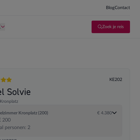
Blog
Contact
d kind te zijn.
Persoon is te oud kind te zijn.
K
Zoek je reis
KE202
en
l Solvie
Kronplatz
lzimmer Kronplatz (200)
€ 4.380
 200
al personen: 2
 transportopties