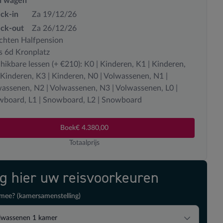
n wagen
ck-in
Za 19/12/26
ck-out
Za 26/12/26
chten Halfpension
s 6d Kronplatz
hikbare lessen (+ €210): K0 | Kinderen, K1 | Kinderen,
 Kinderen, K3 | Kinderen, N0 | Volwassenen, N1 |
assenen, N2 | Volwassenen, N3 | Volwassenen, L0 |
board, L1 | Snowboard, L2 | Snowboard
Boek
€ 4.380,00
Totaalprijs
ig hier uw reisvoorkeuren
mee? (kamersamenstelling)
lwassenen
1
kamer