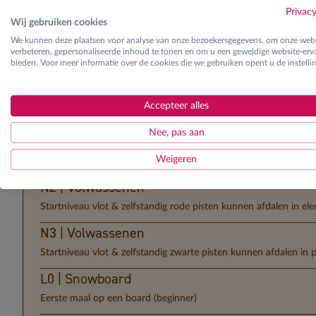
K2 | Kinderen
Privac
Wij gebruiken cookies
Startniveau vlot & zelfstandig rode pisten kunnen afdalen in e
We kunnen deze plaatsen voor analyse van onze bezoekersgegevens, om onze webs
K3 | Kinderen
verbeteren, gepersonaliseerde inhoud te tonen en om u een geweldige website-erva
bieden. Voor meer informatie over de cookies die we gebruiken opent u de instelli
Startniveau vlot & zelfstandig zwarte pisten kunnen afdalen in 
N0 | Volwassenen
Accepteer alles
Eerste maal op de skilatten (beginner)
Nee, pas aan
N1 | Volwassenen
Weigeren
Startniveau vlot & zelfstandig blauwe pisten kunnen afdalen in
N2 | Volwassenen
Startniveau vlot & zelfstandig rode pisten kunnen afdalen in e
N3 | Volwassenen
Startniveau vlot & zelfstandig zwarte pisten kunnen afdalen in 
L0 | Snowboard
Eerste maal op een board (beginner)