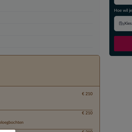
Hoe wil je
Kies
€ 210
€ 210
 ploegbochten