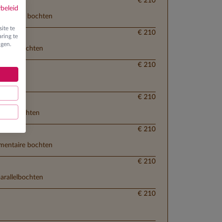
€ 210
ybeleid
lementaire bochten
ite te
€ 210
ring te
ngen.
parallelbochten
€ 210
€ 210
 ploegbochten
€ 210
lementaire bochten
€ 210
parallelbochten
€ 210