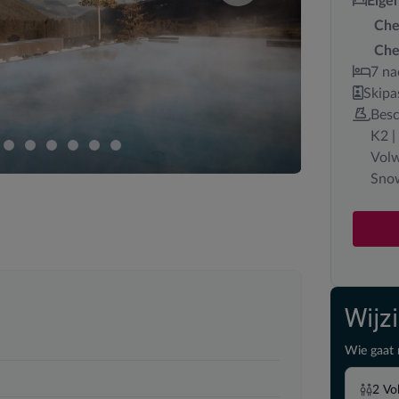
Eige
Che
Che
7 na
Skipa
Besc
K2 |
Volw
Snow
Wijz
Wie gaat 
2
Vo