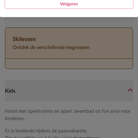
5-persoonskamers aanwezig
Weigeren
Halfpension
Skilessen
Ontdek de verschillende lesgroepen
Kids
Hotel met speelruimte en apart zwembad en fun area voor
kinderen.
Er is kinderski tijdens de paasvakantie.