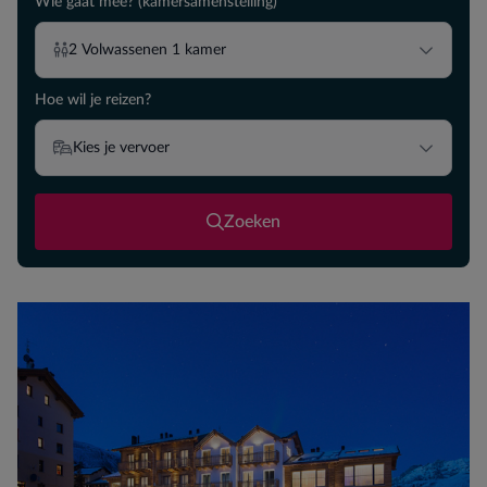
Wie gaat mee? (kamersamenstelling)
2
Volwassenen
1
kamer
Hoe wil je reizen?
Kies je vervoer
Zoeken