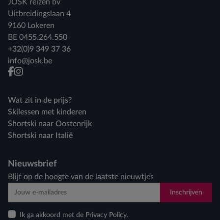
JOSK reizen bv
Uitbreidingslaan 4
9160 Lokeren
BE 0455.264.550
+32(0)9 349 37 36
info@josk.be
facebook
instagram
Wat zit in de prijs?
Skilessen met kinderen
Shortski naar Oostenrijk
Shortski naar Italië
Nieuwsbrief
Blijf op de hoogte van de laatste nieuwtjes
Inschrijven
Ik ga akkoord met de Privacy Policy.