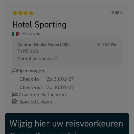
TS523
4 sterren
Hotel Sporting
Italië,
Livigno
Comfort Double Room (200)
€ 3.520
TYPE 200
Aantal personen: 2
Eigen wagen
Check-in
Za 23/01/27
Check-out
Za 30/01/27
7 nachten Halfpension
Skipas 6d Livigno
Wijzig hier uw reisvoorkeuren