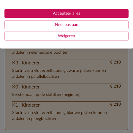
Skilessen
Accepteer alles
Ontdek de verschillende lesgroepen
Nee, pas aan
Weigeren
€ 210
K2 | Kinderen
Startniveau vlot & zelfstandig rode pisten kunnen
afdalen in elementaire bochten
€ 210
K3 | Kinderen
Startniveau vlot & zelfstandig zwarte pisten kunnen
afdalen in parallelbochten
€ 210
K0 | Kinderen
Eerste maal op de skilatten (beginner)
€ 210
K1 | Kinderen
Startniveau vlot & zelfstandig blauwe pisten kunnen
afdalen in ploegbochten