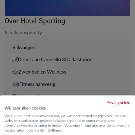
Over Hotel Sporting
Family hospitality
Blikvangers
Direct aan Carosello 300 dalstation
Zwembad en Wellness
Fitness aanwezig
Gratis skibus
Privacybeleid
Wij gebruiken cookies
5-persoonskamers aanwezig
We kunnen deze plaatsen voor analyse van onze bezoekersgegevens, om onze
website te verbeteren, gepersonaliseerde inhoud te tonen en om u een
Halfpension
geweldige website-ervaring te bieden. Voor meer informatie over de cookies die
we gebruiken opent u de instellingen.