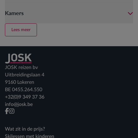
Kamers
Lees meer
Terug naar home
JOSK reizen bv
Uitbreidingslaan 4
9160 Lokeren
BE 0455.264.550
+32(0)9 349 37 36
info@josk.be
facebook
instagram
Wat zit in de prijs?
Skilessen met kinderen