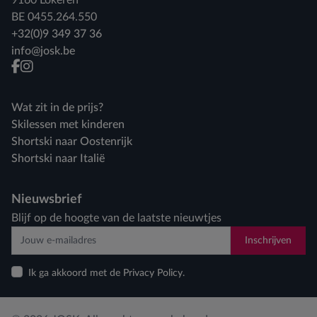
9160 Lokeren
BE 0455.264.550
+32(0)9 349 37 36
info@josk.be
facebook
instagram
Wat zit in de prijs?
Skilessen met kinderen
Shortski naar Oostenrijk
Shortski naar Italië
Nieuwsbrief
Blijf op de hoogte van de laatste nieuwtjes
Inschrijven
Ik ga akkoord met de Privacy Policy.