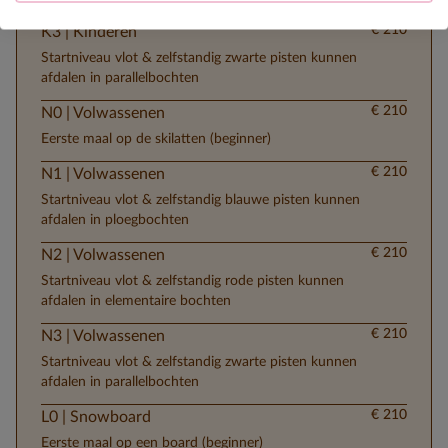
€ 210
K3 | Kinderen
Startniveau vlot & zelfstandig zwarte pisten kunnen
afdalen in parallelbochten
€ 210
N0 | Volwassenen
Eerste maal op de skilatten (beginner)
€ 210
N1 | Volwassenen
Startniveau vlot & zelfstandig blauwe pisten kunnen
afdalen in ploegbochten
€ 210
N2 | Volwassenen
Startniveau vlot & zelfstandig rode pisten kunnen
afdalen in elementaire bochten
€ 210
N3 | Volwassenen
Startniveau vlot & zelfstandig zwarte pisten kunnen
afdalen in parallelbochten
€ 210
L0 | Snowboard
Eerste maal op een board (beginner)