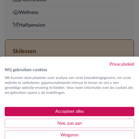
Wellness
Halfpension
Skilessen
Ontdek de verschillende lesgroepen
Privacybeleid
Wij gebruiken cookies
We kunnen deze plaatsen voor analyse van onze bezoekersgegevens, om onze
€ 210
K0 | Kinderen
website te verbeteren, gepersonaliseerde inhoud te tonen en om u een
Eerste maal op de skilatten (beginner)
geweldige website-ervaring te bieden. Voor meer informatie over de cookies die
we gebruiken opent u de instellingen.
€ 210
K1 | Kinderen
Startniveau vlot & zelfstandig blauwe pisten kunnen
Accepteer alles
afdalen in ploegbochten
€ 210
Nee, pas aan
K2 | Kinderen
Startniveau vlot & zelfstandig rode pisten kunnen
Weigeren
afdalen in elementaire bochten