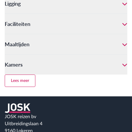
Ligging
Faciliteiten
Maaltijden
Kamers
Lees meer
Terug naar home
JOSK reizen bv
Uitbreidingslaan 4
9160 Lokeren