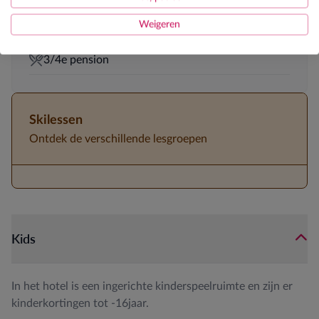
JOSK kinderanimator tijdens krokus en Pasen 1
Weigeren
Genietweek 50+ in maart
3/4e pension
Skilessen
Ontdek de verschillende lesgroepen
Kids
In het hotel is een ingerichte kinderspeelruimte en zijn er
kinderkortingen tot -16jaar.