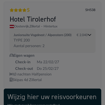
S
SH538
4 sterren
Superior
Hotel Tirolerhof
Oostenrijk,
Zillertal – Hintertux
Juniorsuite Vogelnest / Alpenstern (200)
€ 2.040
TYPE 200
Aantal personen: 2
Eigen wagen
Check-in
Ma 22/02/27
Check-out
Do 25/02/27
3 nachten Halfpension
Skipas 4d Zillertal
Wijzig hier uw reisvoorkeuren