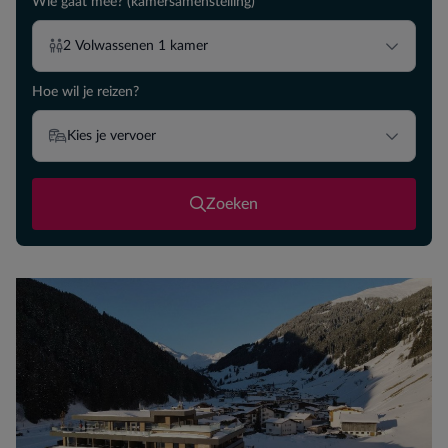
Wie gaat mee? (kamersamenstelling)
2
Volwassenen
1
kamer
Hoe wil je reizen?
Kies je vervoer
Zoeken