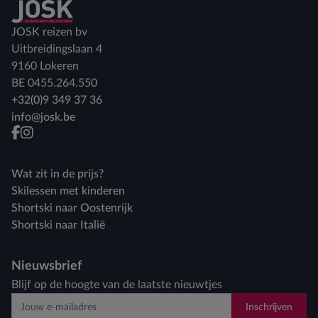
Terug naar home
JOSK reizen bv
Uitbreidingslaan 4
9160 Lokeren
BE 0455.264.550
+32(0)9 349 37 36
info@josk.be
facebook
instagram
Wat zit in de prijs?
Skilessen met kinderen
Shortski naar Oostenrijk
Shortski naar Italië
Nieuwsbrief
Blijf op de hoogte van de laatste nieuwtjes
Inschrijven