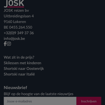
Terug naar home
JOSK reizen bv
Uitbreidingslaan 4
9160 Lokeren
BE 0455.264.550
+32(0)9 349 37 36
info@josk.be
facebook
instagram
Wat zit in de prijs?
Skilessen met kinderen
Shortski naar Oostenrijk
Shortski naar Italië
Nieuwsbrief
Blijf op de hoogte van de laatste nieuwtjes
Inschrijven