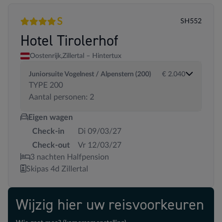
S
SH552
4 sterren
Superior
Hotel Tirolerhof
Oostenrijk,
Zillertal – Hintertux
Juniorsuite Vogelnest / Alpenstern (200)
€ 2.040
TYPE 200
Aantal personen: 2
Eigen wagen
Check-in
Di 09/03/27
Check-out
Vr 12/03/27
3 nachten Halfpension
Skipas 4d Zillertal
Wijzig hier uw reisvoorkeuren