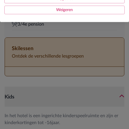
JOSK kinderanimator tijdens krokus en Pasen 1
Weigeren
Genietweek 50+ in maart
3/4e pension
Skilessen
Ontdek de verschillende lesgroepen
Kids
In het hotel is een ingerichte kinderspeelruimte en zijn er
kinderkortingen tot -16jaar.