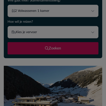
Wie gaat mee? (kamersamenstelling)
2
Volwassenen
1
kamer
Hoe wil je reizen?
Kies je vervoer
Zoeken