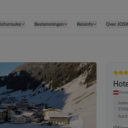
Persoon is te oud kind te zijn.
Persoon is te oud kind te zijn.
Persoon is te ou
isformules
Bestemmingen
Reisinfo
Over JOS
4 sterr
Hote
Ooste
Junio
TYPE
Aant
deze samenstelling. U kan uw kamersamenstelling wijzigen.
Vergelijk de verschillende
Eige