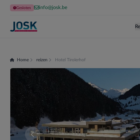
info@josk.be
Gesloten
Re
Terug naar de homepage
Home
reizen
Hotel Tirolerhof
Er zijn momenteel geen kamers beschikbaar voor 