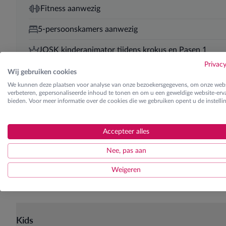
Fitness aanwezig
5-persoonskamers aanwezig
JOSK kinderanimator tijdens krokus en Pasen 1
Privac
Genietweek 50+ in maart
Wij gebruiken cookies
We kunnen deze plaatsen voor analyse van onze bezoekersgegevens, om onze webs
3/4e pension
verbeteren, gepersonaliseerde inhoud te tonen en om u een geweldige website-erva
bieden. Voor meer informatie over de cookies die we gebruiken opent u de instelli
Skilessen
Accepteer alles
Ontdek de verschillende lesgroepen
Nee, pas aan
Weigeren
Kids