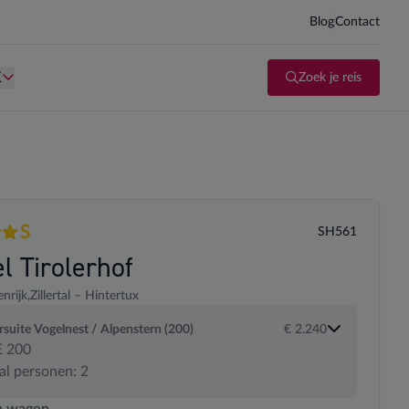
Blog
Contact
d kind te zijn.
Persoon is te oud kind te zijn.
K
Zoek je reis
S
SH561
en
Superior
l Tirolerhof
nrijk,
Zillertal – Hintertux
rsuite Vogelnest / Alpenstern (200)
€ 2.240
 200
al personen: 2
 transportopties
n wagen