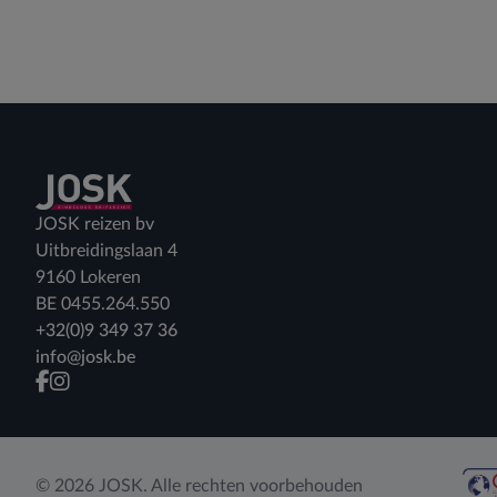
Terug naar home
JOSK reizen bv
Uitbreidingslaan 4
9160 Lokeren
BE 0455.264.550
+32(0)9 349 37 36
info@josk.be
facebook
instagram
© 2026 JOSK. Alle rechten voorbehouden