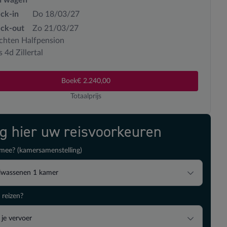
ck-in
Do 18/03/27
ck-out
Zo 21/03/27
chten Halfpension
 4d Zillertal
Boek
€ 2.240,00
Totaalprijs
ig hier uw reisvoorkeuren
mee? (kamersamenstelling)
lwassenen
1
kamer
 reizen?
 je vervoer