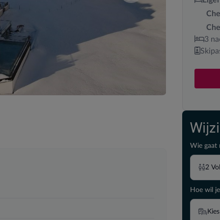
Che
Che
3 na
Skipas
Wijz
Wie gaat 
2
Vo
Hoe wil je
Kies