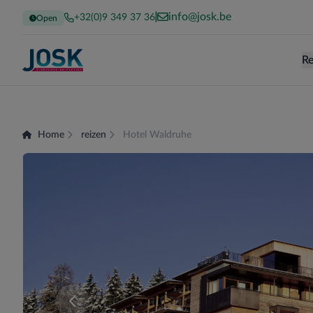
info@josk.be
+32(0)9 349 37 36
Open
Re
Terug naar de homepage
Home
reizen
Hotel Waldruhe
Er zijn momenteel geen kamers beschikbaar voor 