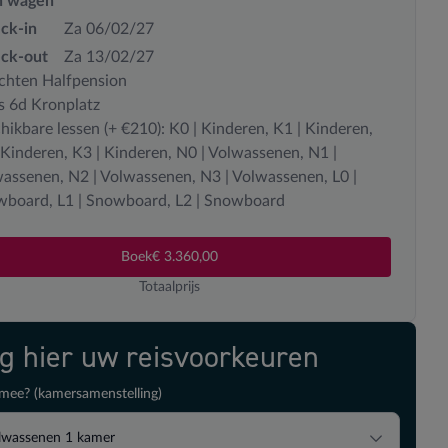
n wagen
ck-in
Za 06/02/27
ck-out
Za 13/02/27
chten Halfpension
s 6d Kronplatz
hikbare lessen (+ €210): K0 | Kinderen, K1 | Kinderen,
 Kinderen, K3 | Kinderen, N0 | Volwassenen, N1 |
assenen, N2 | Volwassenen, N3 | Volwassenen, L0 |
board, L1 | Snowboard, L2 | Snowboard
Boek
€ 3.360,00
Totaalprijs
ig hier uw reisvoorkeuren
mee? (kamersamenstelling)
lwassenen
1
kamer