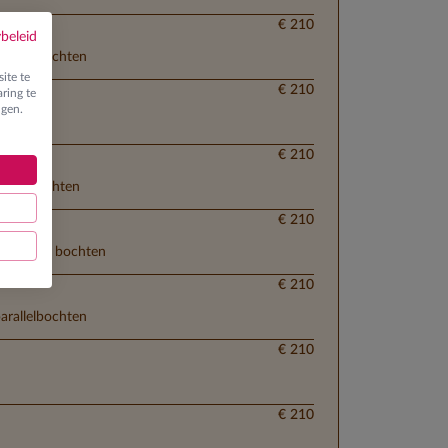
€ 210
ybeleid
parallelbochten
ite te
€ 210
ring te
ngen.
€ 210
 ploegbochten
€ 210
lementaire bochten
€ 210
parallelbochten
€ 210
€ 210