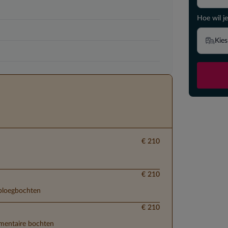
Hoe wil je
Kies
€ 210
€ 210
 ploegbochten
€ 210
lementaire bochten