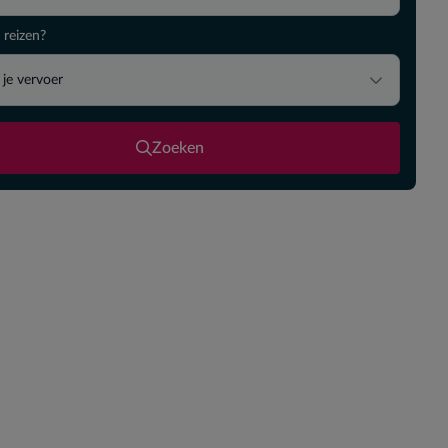
 reizen?
 je vervoer
Zoeken