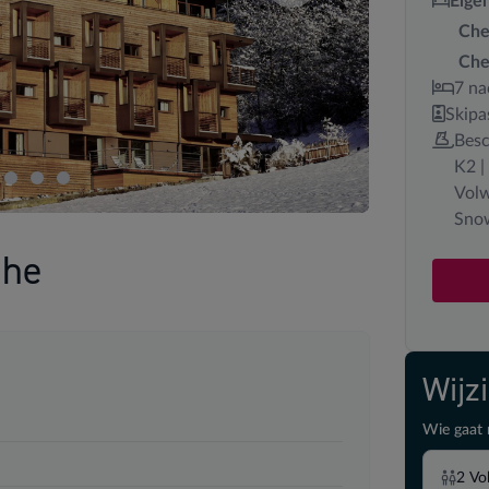
Eige
Che
Che
7 na
Skipa
Besc
K2 |
Volw
Snow
uhe
Wijz
Wie gaat 
2
Vo