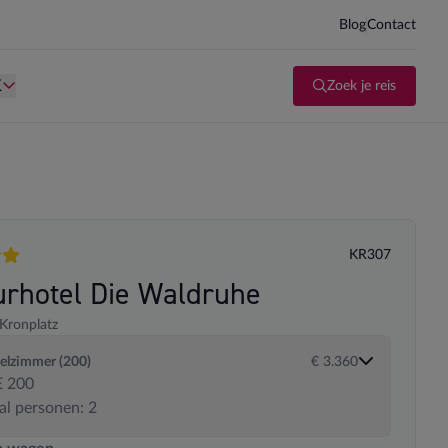
Blog
Contact
d kind te zijn.
Persoon is te oud kind te zijn.
K
Zoek je reis
KR307
en
urhotel Die Waldruhe
Kronplatz
elzimmer (200)
€ 3.360
 200
al personen: 2
 transportopties