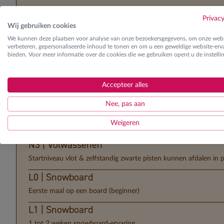
K3 | Kinderen
Privac
Wij gebruiken cookies
Startniveau vlot & zelfstandig zwarte pisten kunnen afdalen in 
We kunnen deze plaatsen voor analyse van onze bezoekersgegevens, om onze webs
N0 | Volwassenen
verbeteren, gepersonaliseerde inhoud te tonen en om u een geweldige website-erva
bieden. Voor meer informatie over de cookies die we gebruiken opent u de instelli
Eerste maal op de skilatten (beginner)
N1 | Volwassenen
Accepteer alles
Startniveau vlot & zelfstandig blauwe pisten kunnen afdalen in
Nee, pas aan
N2 | Volwassenen
Weigeren
Startniveau vlot & zelfstandig rode pisten kunnen afdalen in e
N3 | Volwassenen
Startniveau vlot & zelfstandig zwarte pisten kunnen afdalen in 
L0 | Snowboard
Eerste maal op een board (beginner)
L1 | Snowboard
1 tot 2 weken snowboard-ervaring