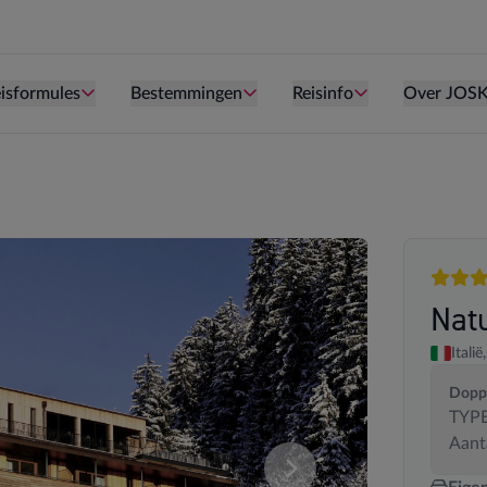
Persoon is te oud kind te zijn.
Persoon is te oud kind te zijn.
Persoon is te ou
isformules
Bestemmingen
Reisinfo
Over JOS
4 sterr
Nat
Italië,
Dopp
TYPE
Aant
deze samenstelling. U kan uw kamersamenstelling wijzigen.
Vergelijk de verschillende