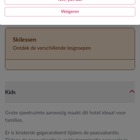
Kidsweek
Weigeren
Halfpension
Skilessen
Ontdek de verschillende lesgroepen
Kids
Grote speelruimte aanwezig maakt dit hotel ideaal voor
families.
Er is kinderski gegarandeerd tijdens de paasvakantie.