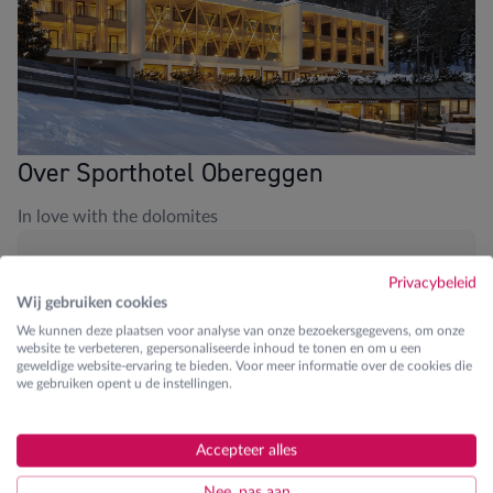
Over Sporthotel Obereggen
In love with the dolomites
Blikvangers
Privacybeleid
Wij gebruiken cookies
Aan de piste
We kunnen deze plaatsen voor analyse van onze bezoekersgegevens, om onze
website te verbeteren, gepersonaliseerde inhoud te tonen en om u een
Zwembad en wellness
geweldige website-ervaring te bieden. Voor meer informatie over de cookies die
we gebruiken opent u de instellingen.
Fitness aanwezig
JOSK kinderanimator tijdens Pasen
Accepteer alles
Nee, pas aan