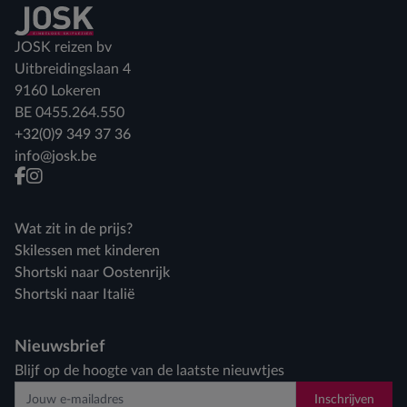
Terug naar home
JOSK reizen bv
Uitbreidingslaan 4
9160 Lokeren
BE 0455.264.550
+32(0)9 349 37 36
info@josk.be
facebook
instagram
Wat zit in de prijs?
Skilessen met kinderen
Shortski naar Oostenrijk
Shortski naar Italië
Nieuwsbrief
Blijf op de hoogte van de laatste nieuwtjes
Inschrijven