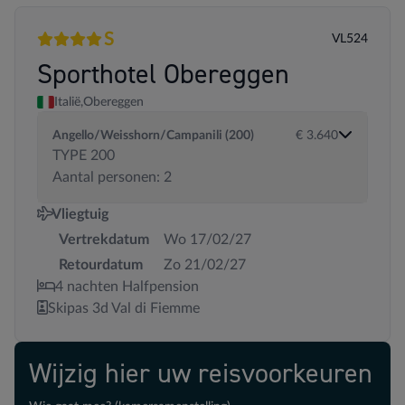
S
VL524
4 sterren
Superior
Sporthotel Obereggen
Italië,
Obereggen
Angello/Weisshorn/Campanili (200)
€ 3.640
TYPE 200
Aantal personen: 2
Vliegtuig
Vertrekdatum
Wo 17/02/27
Retourdatum
Zo 21/02/27
4 nachten Halfpension
Skipas 3d Val di Fiemme
Wijzig hier uw reisvoorkeuren