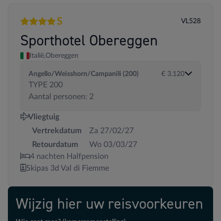
S
VL528
4 sterren
Superior
Sporthotel Obereggen
Italië,
Obereggen
Angello/Weisshorn/Campanili (200)
€ 3.120
TYPE 200
Aantal personen: 2
Vliegtuig
Vertrekdatum
Za 27/02/27
Retourdatum
Wo 03/03/27
4 nachten Halfpension
Skipas 3d Val di Fiemme
Wijzig hier uw reisvoorkeuren