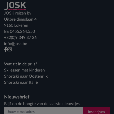
Terug naar home
JOSK reizen bv
Uitbreidingslaan 4
9160 Lokeren
BE 0455.264.550
+32(0)9 349 37 36
info@josk.be
facebook
instagram
Wat zit in de prijs?
Skilessen met kinderen
Shortski naar Oostenrijk
Shortski naar Italië
Nieuwsbrief
Blijf op de hoogte van de laatste nieuwtjes
Inschrijven