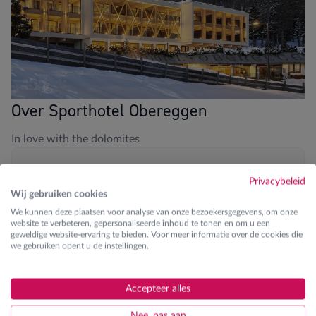
Over Sporthotel Obereggen
In love with the dolomites
Blikvangers
Privacybeleid
Wij gebruiken cookies
Aan de piste
We kunnen deze plaatsen voor analyse van onze bezoekersgegevens, om onze
website te verbeteren, gepersonaliseerde inhoud te tonen en om u een
Zwembad en wellness
geweldige website-ervaring te bieden. Voor meer informatie over de cookies die
we gebruiken opent u de instellingen.
Fitness aanwezig
JOSK kinderanimator tijdens Pasen
Accepteer alles
Nee, pas aan