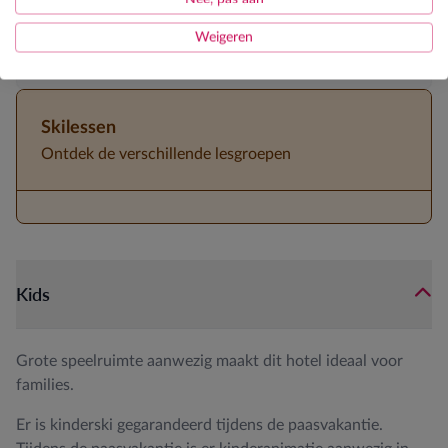
Kidsweek
Weigeren
Halfpension
Skilessen
Ontdek de verschillende lesgroepen
Kids
Grote speelruimte aanwezig maakt dit hotel ideaal voor
families.
Er is kinderski gegarandeerd tijdens de paasvakantie.