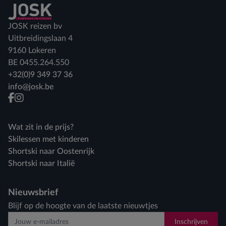
Terug naar home
JOSK reizen bv
Uitbreidingslaan 4
9160 Lokeren
BE 0455.264.550
+32(0)9 349 37 36
info@josk.be
facebook
instagram
Wat zit in de prijs?
Skilessen met kinderen
Shortski naar Oostenrijk
Shortski naar Italië
Nieuwsbrief
Blijf op de hoogte van de laatste nieuwtjes
Inschrijven