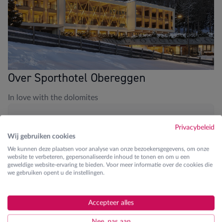
Over Sporthotel Obereggen
In love with the dolomites
Blikvangers
Privacybeleid
Wij gebruiken cookies
Aan de piste
We kunnen deze plaatsen voor analyse van onze bezoekersgegevens, om onze
website te verbeteren, gepersonaliseerde inhoud te tonen en om u een
Zwembad en wellness
geweldige website-ervaring te bieden. Voor meer informatie over de cookies die
we gebruiken opent u de instellingen.
Fitness aanwezig
JOSK kinderanimator tijdens Pasen
Accepteer alles
Nee, pas aan