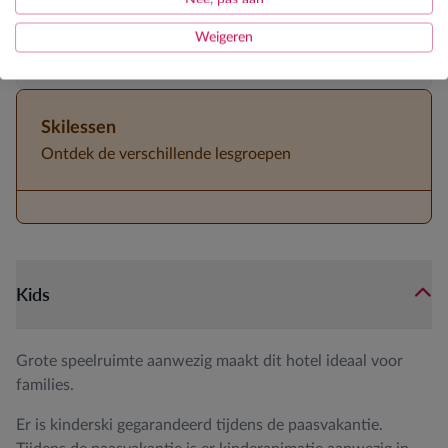
Kidsweek
Weigeren
Halfpension
Skilessen
Ontdek de verschillende lesgroepen
Kids
Grote speelruimte aanwezig maakt dit hotel ideaal voor
families.
Er is kinderski gegarandeerd tijdens de paasvakantie.