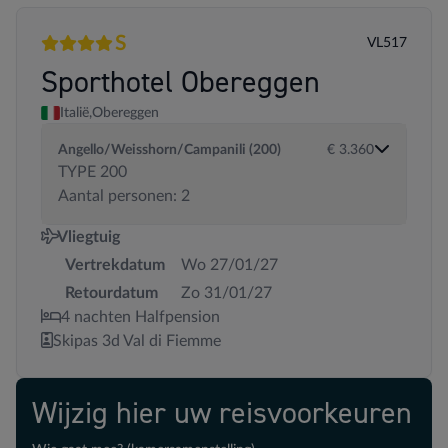
S
VL517
4 sterren
Superior
Sporthotel Obereggen
Italië,
Obereggen
Angello/Weisshorn/Campanili (200)
€ 3.360
TYPE 200
Aantal personen: 2
Vliegtuig
Vertrekdatum
Wo 27/01/27
Retourdatum
Zo 31/01/27
4 nachten Halfpension
Skipas 3d Val di Fiemme
Wijzig hier uw reisvoorkeuren