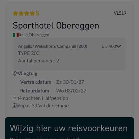
S
VL519
4 sterren
Superior
Sporthotel Obereggen
Italië,
Obereggen
Angello/Weisshorn/Campanili (200)
€ 3.400
TYPE 200
Aantal personen: 2
Vliegtuig
Vertrekdatum
Za 30/01/27
Retourdatum
Wo 03/02/27
4 nachten Halfpension
Skipas 3d Val di Fiemme
Wijzig hier uw reisvoorkeuren