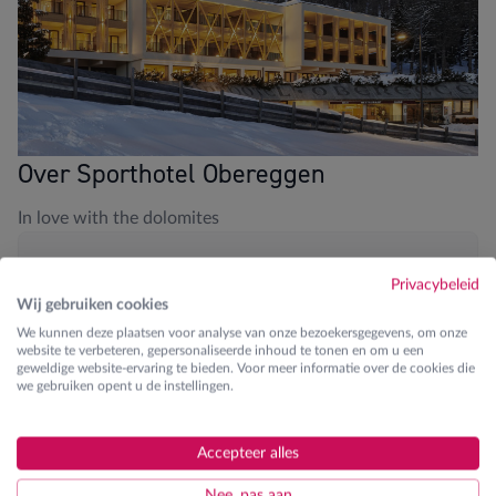
Over Sporthotel Obereggen
In love with the dolomites
Blikvangers
Privacybeleid
Wij gebruiken cookies
Aan de piste
We kunnen deze plaatsen voor analyse van onze bezoekersgegevens, om onze
website te verbeteren, gepersonaliseerde inhoud te tonen en om u een
Zwembad en wellness
geweldige website-ervaring te bieden. Voor meer informatie over de cookies die
we gebruiken opent u de instellingen.
Fitness aanwezig
JOSK kinderanimator tijdens Pasen
Accepteer alles
Nee, pas aan