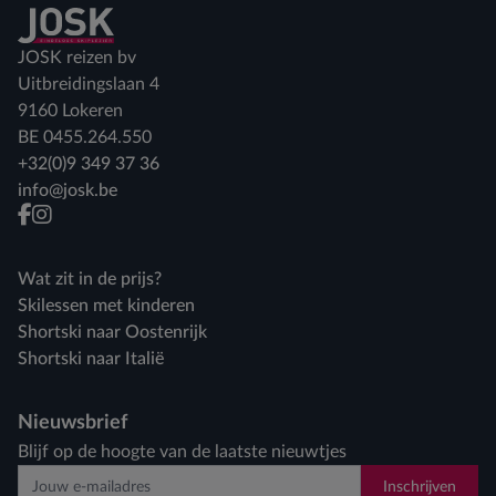
Terug naar home
JOSK reizen bv
Uitbreidingslaan 4
9160 Lokeren
BE 0455.264.550
+32(0)9 349 37 36
info@josk.be
facebook
instagram
Wat zit in de prijs?
Skilessen met kinderen
Shortski naar Oostenrijk
Shortski naar Italië
Nieuwsbrief
Blijf op de hoogte van de laatste nieuwtjes
Inschrijven