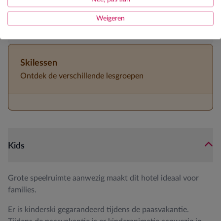
Kidsweek
Weigeren
Halfpension
Skilessen
Ontdek de verschillende lesgroepen
Kids
Grote speelruimte aanwezig maakt dit hotel ideaal voor
families.
Er is kinderski gegarandeerd tijdens de paasvakantie.